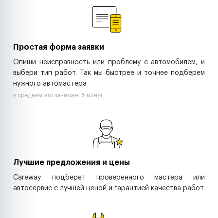
Ритейл-сети
Управляющие компании
Страховые компании
B2B-дистрибьюторы
Простая форма заявки
Опиши неисправность или проблему с автомобилем, и
выбери тип работ. Так мы быстрее и точнее подберем
нужного автомастера
в среднем это занимает 5 минут
Лучшие предложения и цены
Careway подберет проверенного мастера или
автосервис с лучшей ценой и гарантией качества работ