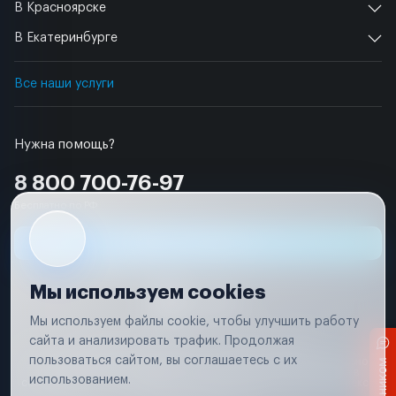
В Красноярске
В Екатеринбурге
Все наши услуги
Нужна помощь?
8 800 700-76-97
Бесплатно по РФ
Заявка на ремонт
Мы используем cookies
Мы используем файлы cookie, чтобы улучшить работу
сайта и анализировать трафик. Продолжая
Условия использования
Удаление аккаунта
пользоваться сайтом, вы соглашаетесь с их
Вся информация, представленная на сайте, носит исключительно
информационный характер и не является публичной офертой в
использованием.
соответствии с положениями статьи 437 (п. 2) Гражданского кодекса
Российской Федерации