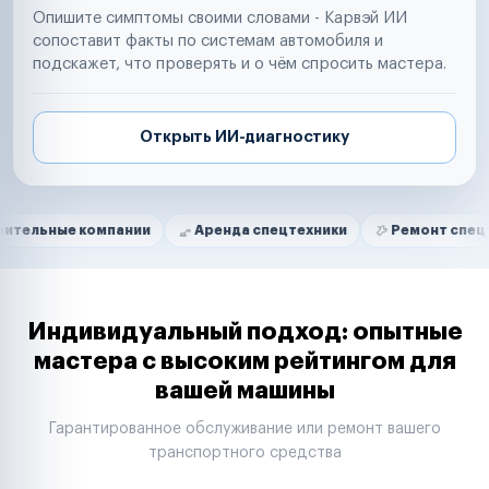
Опишите симптомы своими словами - Карвэй ИИ
сопоставит факты по системам автомобиля и
подскажет, что проверять и о чём спросить мастера.
Открыть ИИ-диагностику
Нам доверяют
Частные автолюбители
компании
Аренда спецтехники
Ремонт спецтехники
Маркетплейсы
Службы доставки
Логистические компании
Транспортные компании
Таксопарки
Индивидуальный подход: опытные
Автопарки
мастера с высоким рейтингом для
Автодилеры
вашей машины
Сервисные центры
Поставщики запчастей
Гарантированное обслуживание или ремонт вашего
Строительные компании
транспортного средства
Аренда спецтехники
Ремонт спецтехники