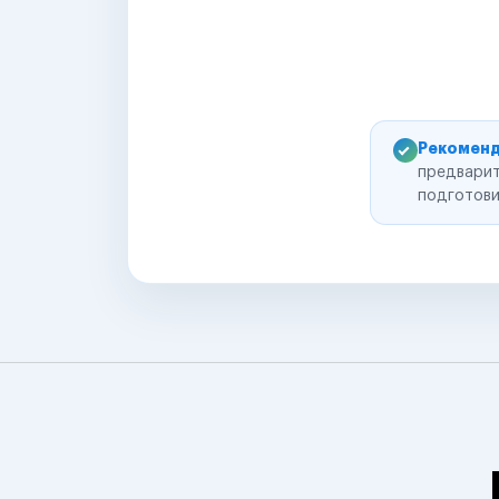
Рекоменд
предварит
подготови