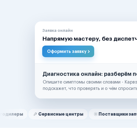
Заявка онлайн
Напрямую мастеру, без диспет
Оформить заявку
Диагностика онлайн: разберём п
Опишите симптомы своими словами - Карвэ
подскажет, что проверять и о чём спросит
Нам доверяют
Частные автолюбители
Сервисные центры
Поставщики запчастей
Маркетплейсы
Службы доставки
Логистические компании
Транспортные компании