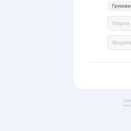
Грузови
Марка 
Модел
Указ
Не я