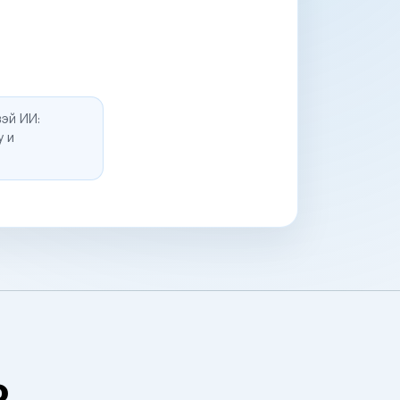
эй ИИ:
у и
о