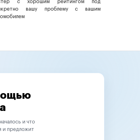
стер с хорошим рейтингом под
нкретно вашу проблему с вашим
томобилем
омощью
а
началось и что
я и предложит