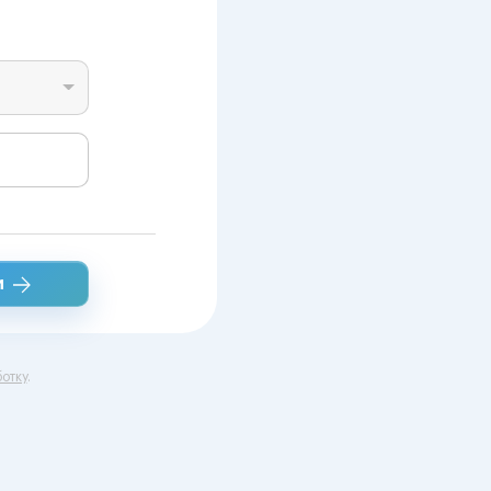
и
отку
.