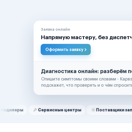
Заявка онлайн
Напрямую мастеру, без диспет
Оформить заявку
Диагностика онлайн: разберём п
Опишите симптомы своими словами - Карвэ
подскажет, что проверять и о чём спросит
Нам доверяют
Частные автолюбители
Сервисные центры
Поставщики запчастей
Маркетплейсы
Службы доставки
Логистические компании
Транспортные компании