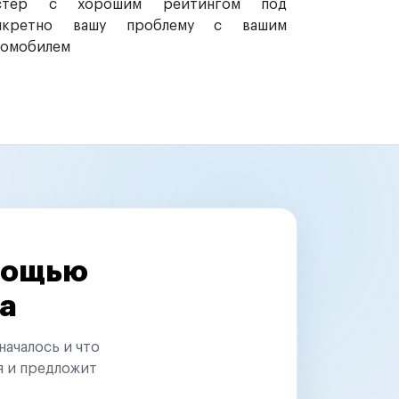
стер с хорошим рейтингом под
нкретно вашу проблему с вашим
томобилем
омощью
а
началось и что
я и предложит