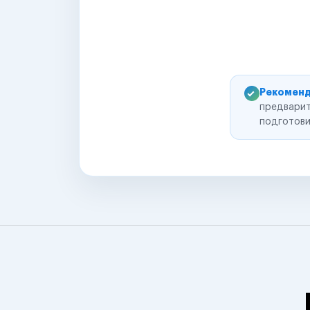
Рекоменд
предварит
подготови