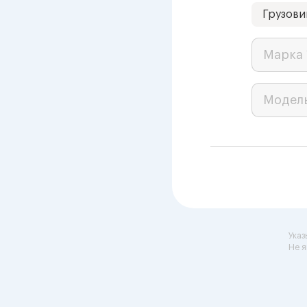
Грузови
Марка 
Модел
Указ
Не я