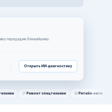
аявку передадим ближайшему
Открыть ИИ-диагностику
Ремонт спецтехники
Ритейл-сети
Управляю