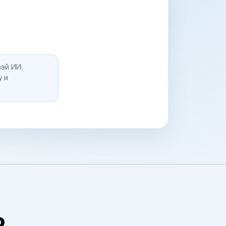
эй ИИ:
у и
о