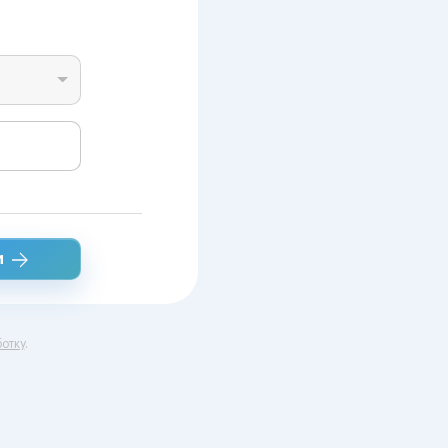
и
отку
.