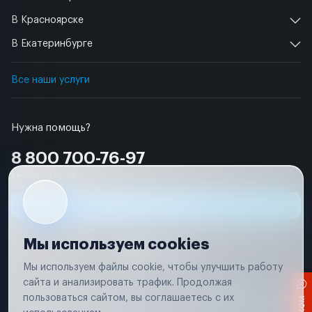
В Красноярске
В Екатеринбурге
Все наши услуги
Нужна помощь?
8 800 700-76-97
Бесплатно по РФ
Заявка на ремонт
Мы используем cookies
Мы используем файлы cookie, чтобы улучшить работу
сайта и анализировать трафик. Продолжая
Условия использования
Удаление аккаунта
пользоваться сайтом, вы соглашаетесь с их
Вся информация, представленная на сайте, носит исключительно
информационный характер и не является публичной офертой в