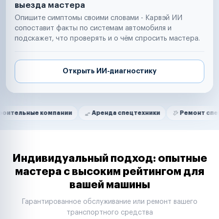
выезда мастера
Опишите симптомы своими словами - Карвэй ИИ
сопоставит факты по системам автомобиля и
подскажет, что проверять и о чём спросить мастера.
Открыть ИИ-диагностику
Нам доверяют
Частные автолюбители
е компании
Аренда спецтехники
Ремонт спецтехники
Маркетплейсы
Службы доставки
Логистические компании
Транспортные компании
Таксопарки
Индивидуальный подход: опытные
Автопарки
мастера с высоким рейтингом для
Автодилеры
вашей машины
Сервисные центры
Поставщики запчастей
Гарантированное обслуживание или ремонт вашего
Строительные компании
транспортного средства
Аренда спецтехники