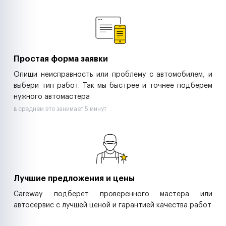
Ремонт спецтехники
Ритейл-сети
Управляющие компании
Страховые компании
B2B-дистрибьюторы
Простая форма заявки
Опиши неисправность или проблему с автомобилем, и
выбери тип работ. Так мы быстрее и точнее подберем
нужного автомастера
в среднем это занимает 5 минут
Лучшие предложения и цены
Careway подберет проверенного мастера или
автосервис с лучшей ценой и гарантией качества работ