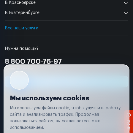
В Красноярске
В Екатеринбурге
Все наши услуги
Нужна помощь?
8 800 700-76-97
Бесплатно по РФ
Заявка на ремонт
Мы используем cookies
Мы используем файлы cookie, чтобы улучшить работу
сайта и анализировать трафик. Продолжая
Условия использования
пользоваться сайтом, вы соглашаетесь с их
Вся информация, представленная на сайте, носит исключительно
информационный характер и не является публичной офертой в
использованием.
соответствии с положениями статьи 437 (п. 2) Гражданского кодекса
Российской Федерации