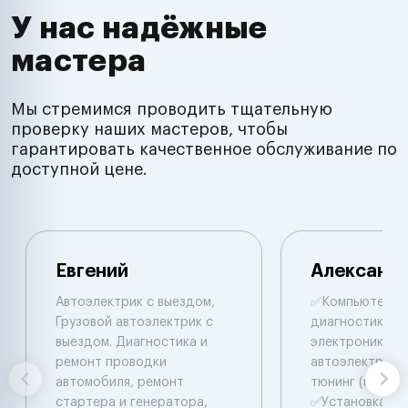
У нас надёжные
мастера
Мы стремимся проводить тщательную
проверку наших мастеров, чтобы
гарантировать качественное обслуживание по
доступной цене.
Евгений
Александ
Автоэлектрик с выездом,
✅Компьютepна
Грузовой автоэлектрик с
диaгнocтикa ✅
выездом. Диагностика и
электpоники и
ремонт проводки
автоэлектрики
автомобиля, ремонт
тюнинг (прошив
стартера и генератора,
✅Уcтaновкa До