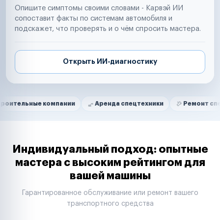
Опишите симптомы своими словами - Карвэй ИИ
сопоставит факты по системам автомобиля и
подскажет, что проверять и о чём спросить мастера.
Открыть ИИ-диагностику
Нам доверяют
Частные автолюбители
ые компании
Аренда спецтехники
Ремонт спецтехники
Маркетплейсы
Службы доставки
Логистические компании
Транспортные компании
Таксопарки
Индивидуальный подход: опытные
Автопарки
мастера с высоким рейтингом для
Автодилеры
вашей машины
Сервисные центры
Поставщики запчастей
Гарантированное обслуживание или ремонт вашего
Строительные компании
транспортного средства
Аренда спецтехники
Ремонт спецтехники