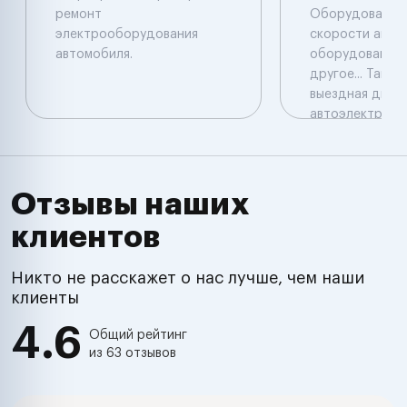
ремонт
Обоpудовaния
электрооборудования
скорости авто
автомобиля.
оборудованием
дpугое... Такж
выездная диагн
автоэлектрика
Отзывы наших
клиентов
Никто не расскажет о нас лучше, чем наши
клиенты
4.6
Общий рейтинг
из 63 отзывов