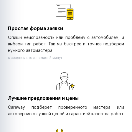
Ритейл-сети
Управляющие компании
Страховые компании
B2B-дистрибьюторы
Простая форма заявки
Опиши неисправность или проблему с автомобилем, и
выбери тип работ. Так мы быстрее и точнее подберем
нужного автомастера
в среднем это занимает 5 минут
Лучшие предложения и цены
Careway подберет проверенного мастера или
автосервис с лучшей ценой и гарантией качества работ