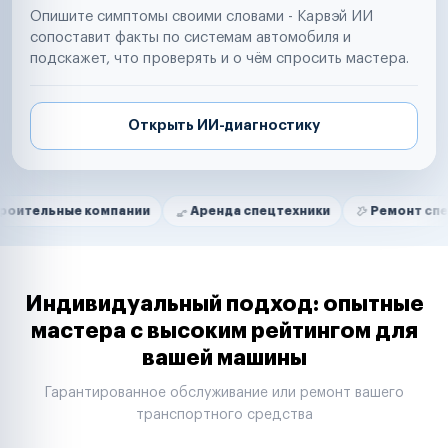
Опишите симптомы своими словами - Карвэй ИИ
сопоставит факты по системам автомобиля и
подскажет, что проверять и о чём спросить мастера.
Открыть ИИ-диагностику
Нам доверяют
Частные автолюбители
ые компании
Аренда спецтехники
Ремонт спецтехники
Маркетплейсы
Службы доставки
Логистические компании
Транспортные компании
Таксопарки
Индивидуальный подход: опытные
Автопарки
мастера с высоким рейтингом для
Автодилеры
вашей машины
Сервисные центры
Поставщики запчастей
Гарантированное обслуживание или ремонт вашего
Строительные компании
транспортного средства
Аренда спецтехники
Ремонт спецтехники