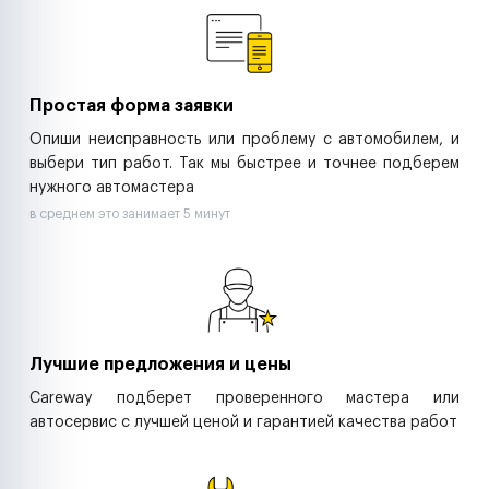
Ритейл-сети
Управляющие компании
Страховые компании
B2B-дистрибьюторы
Простая форма заявки
Опиши неисправность или проблему с автомобилем, и
выбери тип работ. Так мы быстрее и точнее подберем
нужного автомастера
в среднем это занимает 5 минут
Лучшие предложения и цены
Careway подберет проверенного мастера или
автосервис с лучшей ценой и гарантией качества работ