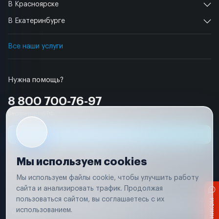
В Красноярске
В Екатеринбурге
Все наши услуги
Нужна помощь?
8 800 700-76-97
Бесплатно по РФ
Заявка на ремонт
Мы используем cookies
Мы используем файлы cookie, чтобы улучшить работу
сайта и анализировать трафик. Продолжая
Условия использования
пользоваться сайтом, вы соглашаетесь с их
Вся информация, представленная на сайте, носит исключительно
информационный характер и не является публичной офертой в
использованием.
соответствии с положениями статьи 437 (п. 2) Гражданского кодекса
Российской Федерации