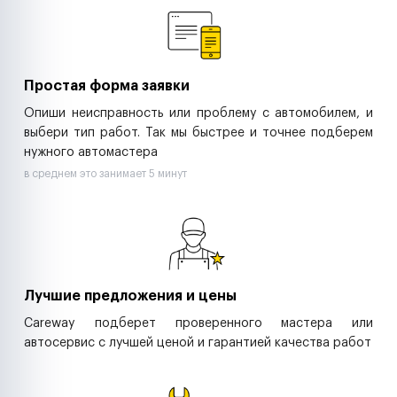
Ритейл-сети
Управляющие компании
Страховые компании
B2B-дистрибьюторы
Простая форма заявки
Опиши неисправность или проблему с автомобилем, и
выбери тип работ. Так мы быстрее и точнее подберем
нужного автомастера
в среднем это занимает 5 минут
Лучшие предложения и цены
Careway подберет проверенного мастера или
автосервис с лучшей ценой и гарантией качества работ