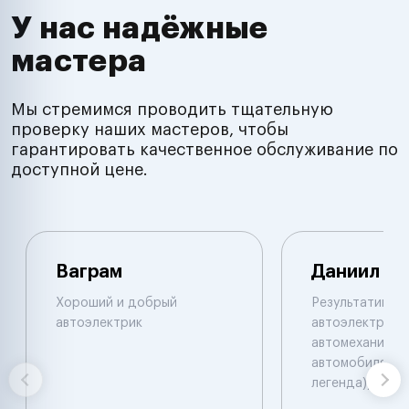
У нас надёжные
мастера
Мы стремимся проводить тщательную
проверку наших мастеров, чтобы
гарантировать качественное обслуживание по
доступной цене.
Ваграм
Даниил
Хороший и добрый
Результативны
автоэлектрик
автоэлектрик и
автомеханик по
автомобилям. 
легенда))