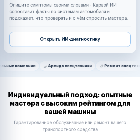
Опишите симптомы своими словами - Карвэй ИИ
сопоставит факты по системам автомобиля и
подскажет, что проверять и о чём спросить мастера.
Открыть ИИ-диагностику
Нам доверяют
Частные автолюбители
пании
Аренда спецтехники
Ремонт спецтехники
Маркетплейсы
Службы доставки
Логистические компании
Транспортные компании
Таксопарки
Индивидуальный подход: опытные
Автопарки
мастера с высоким рейтингом для
Автодилеры
вашей машины
Сервисные центры
Поставщики запчастей
Гарантированное обслуживание или ремонт вашего
Строительные компании
транспортного средства
Аренда спецтехники
Ремонт спецтехники