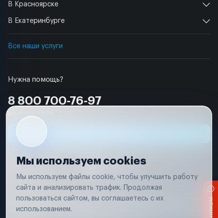
В Красноярске
В Екатеринбурге
Все наши услуги
Нужна помощь?
8 800 700-76-97
Бесплатно по РФ
Заявка на ремонт
Мы используем cookies
Мы используем файлы cookie, чтобы улучшить работу
сайта и анализировать трафик. Продолжая
Условия использования
пользоваться сайтом, вы соглашаетесь с их
Вся информация, представленная на сайте, носит исключительно
информационный характер и не является публичной офертой в
использованием.
соответствии с положениями статьи 437 (п. 2) Гражданского кодекса
Российской Федерации