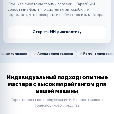
Опишите симптомы своими словами - Карвэй ИИ
сопоставит факты по системам автомобиля и
подскажет, что проверять и о чём спросить мастера.
Открыть ИИ-диагностику
Нам доверяют
Частные автолюбители
пании
Аренда спецтехники
Ремонт спецтехники
Р
Маркетплейсы
Службы доставки
Логистические компании
Транспортные компании
Таксопарки
Индивидуальный подход: опытные
Автопарки
мастера с высоким рейтингом для
Автодилеры
вашей машины
Сервисные центры
Поставщики запчастей
Гарантированное обслуживание или ремонт вашего
Строительные компании
транспортного средства
Аренда спецтехники
Ремонт спецтехники