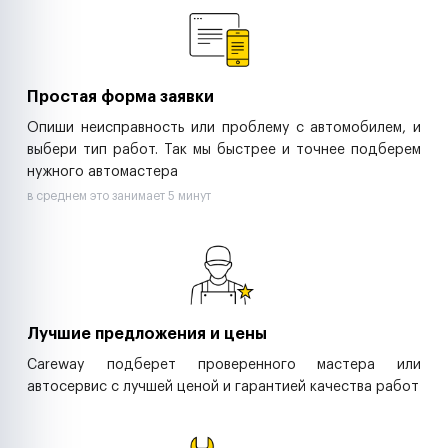
Ритейл-сети
Управляющие компании
Страховые компании
B2B-дистрибьюторы
Простая форма заявки
Опиши неисправность или проблему с автомобилем, и
выбери тип работ. Так мы быстрее и точнее подберем
нужного автомастера
в среднем это занимает 5 минут
Лучшие предложения и цены
Careway подберет проверенного мастера или
автосервис с лучшей ценой и гарантией качества работ