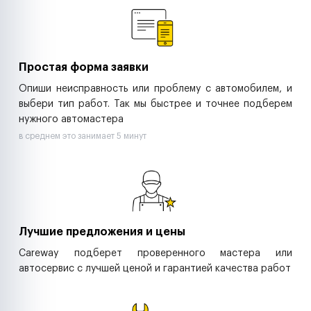
Ритейл-сети
Управляющие компании
Страховые компании
B2B-дистрибьюторы
Простая форма заявки
Опиши неисправность или проблему с автомобилем, и
выбери тип работ. Так мы быстрее и точнее подберем
нужного автомастера
в среднем это занимает 5 минут
Лучшие предложения и цены
Careway подберет проверенного мастера или
автосервис с лучшей ценой и гарантией качества работ