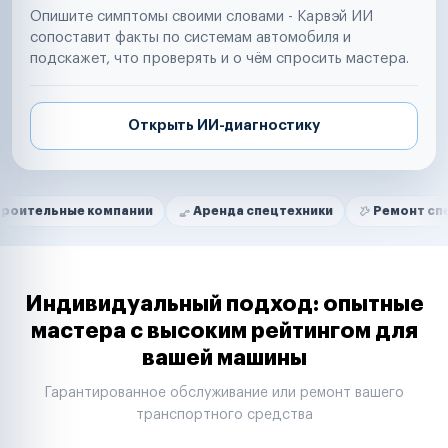
Опишите симптомы своими словами - Карвэй ИИ
сопоставит факты по системам автомобиля и
подскажет, что проверять и о чём спросить мастера.
Открыть ИИ-диагностику
Нам доверяют
Частные автолюбители
ые компании
Аренда спецтехники
Ремонт спецтехники
Маркетплейсы
Службы доставки
Логистические компании
Транспортные компании
Таксопарки
Индивидуальный подход: опытные
Автопарки
мастера с высоким рейтингом для
Автодилеры
вашей машины
Сервисные центры
Поставщики запчастей
Гарантированное обслуживание или ремонт вашего
Строительные компании
транспортного средства
Аренда спецтехники
Ремонт спецтехники