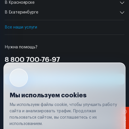
В Красноярске
В Екатеринбурге
Все наши услуги
Нужна помощь?
8 800 700-76-97
Бесплатно по РФ
Заявка на ремонт
Мы используем cookies
Мы используем файлы cookie, чтобы улучшить работу
сайта и анализировать трафик. Продолжая
Условия использования
пользоваться сайтом, вы соглашаетесь с их
Вся информация, представленная на сайте, носит исключительно
информационный характер и не является публичной офертой в
использованием.
соответствии с положениями статьи 437 (п. 2) Гражданского кодекса
Российской Федерации