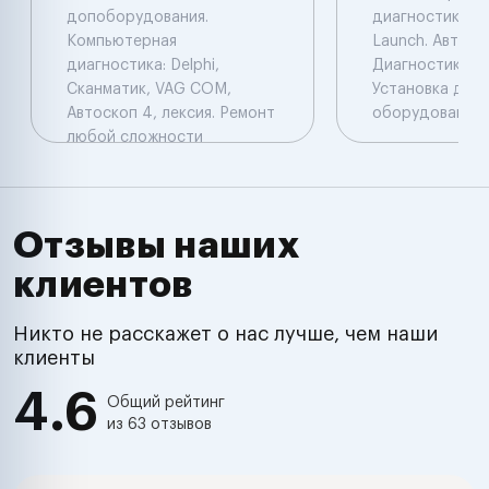
допоборудования.
диагностика: De
Компьютерная
Launch. Автоэл
диагностика: Delphi,
Диагностика. Ч
Сканматик, VAG COM,
Установка доп
Автоскоп 4, лексия. Ремонт
оборудования.
любой сложности
Отзывы наших
клиентов
Никто не расскажет о нас лучше, чем наши
клиенты
4.6
Общий рейтинг
из 63 отзывов