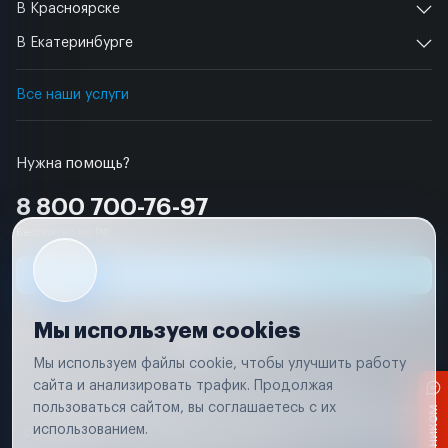
В Красноярске
В Екатеринбурге
Все наши услуги
Нужна помощь?
8 800 700-76-97
Бесплатно по РФ
Заявка на ремонт
Мы используем cookies
Мы используем файлы cookie, чтобы улучшить работу
сайта и анализировать трафик. Продолжая
Условия использования
Удаление аккаунта
пользоваться сайтом, вы соглашаетесь с их
Вся информация, представленная на сайте, носит исключительно
информационный характер и не является публичной офертой в
использованием.
соответствии с положениями статьи 437 (п. 2) Гражданского кодекса
Российской Федерации