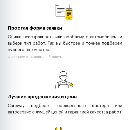
Ритейл-сети
Управляющие компании
Страховые компании
B2B-дистрибьюторы
Простая форма заявки
Опиши неисправность или проблему с автомобилем, и
выбери тип работ. Так мы быстрее и точнее подберем
нужного автомастера
в среднем это занимает 5 минут
Лучшие предложения и цены
Careway подберет проверенного мастера или
автосервис с лучшей ценой и гарантией качества работ