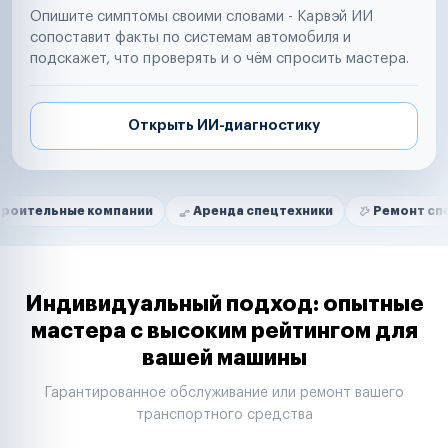
Опишите симптомы своими словами - Карвэй ИИ
сопоставит факты по системам автомобиля и
подскажет, что проверять и о чём спросить мастера.
Открыть ИИ-диагностику
Нам доверяют
Частные автолюбители
ые компании
Аренда спецтехники
Ремонт спецтехники
Маркетплейсы
Службы доставки
Логистические компании
Транспортные компании
Таксопарки
Индивидуальный подход: опытные
Автопарки
мастера с высоким рейтингом для
Автодилеры
вашей машины
Сервисные центры
Поставщики запчастей
Гарантированное обслуживание или ремонт вашего
Строительные компании
транспортного средства
Аренда спецтехники
Ремонт спецтехники