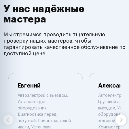
У нас надёжные
мастера
Мы стремимся проводить тщательную
проверку наших мастеров, чтобы
гарантировать качественное обслуживание по
доступной цене.
Евгений
Александ
Автоэлектрик с выездом,
Автоэлектрик с
Установка доп.
Грузовой автоэ
оборудования,
выездом, Устан
Диагностика перед
оборудования,
покупкой, Ремонт ходовой
ходовой части.
части, Установка
Компьютерная