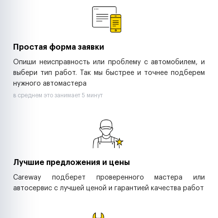
Ритейл-сети
Управляющие компании
Страховые компании
B2B-дистрибьюторы
Простая форма заявки
Опиши неисправность или проблему с автомобилем, и
выбери тип работ. Так мы быстрее и точнее подберем
нужного автомастера
в среднем это занимает 5 минут
Лучшие предложения и цены
Careway подберет проверенного мастера или
автосервис с лучшей ценой и гарантией качества работ