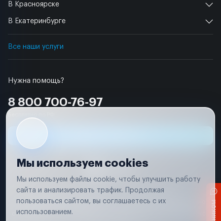
В Красноярске
В Екатеринбурге
Все наши услуги
Нужна помощь?
8 800 700-76-97
Бесплатно по РФ
Заявка на ремонт
Мы используем cookies
Мы используем файлы cookie, чтобы улучшить работу
сайта и анализировать трафик. Продолжая
Условия использования
Удаление аккаунта
пользоваться сайтом, вы соглашаетесь с их
Вся информация, представленная на сайте, носит исключительно
информационный характер и не является публичной офертой в
использованием.
соответствии с положениями статьи 437 (п. 2) Гражданского кодекса
Российской Федерации