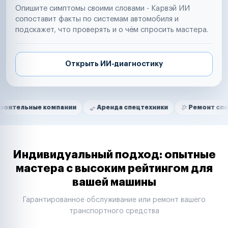
Опишите симптомы своими словами - Карвэй ИИ
сопоставит факты по системам автомобиля и
подскажет, что проверять и о чём спросить мастера.
Открыть ИИ-диагностику
Нам доверяют
Частные автолюбители
ые компании
Аренда спецтехники
Ремонт спецтехники
Маркетплейсы
Службы доставки
Логистические компании
Транспортные компании
Таксопарки
Индивидуальный подход: опытные
Автопарки
мастера с высоким рейтингом для
Автодилеры
вашей машины
Сервисные центры
Поставщики запчастей
Гарантированное обслуживание или ремонт вашего
Строительные компании
транспортного средства
Аренда спецтехники
Ремонт спецтехники