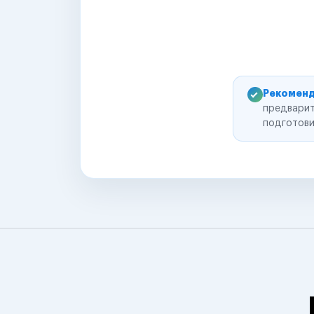
Рекоменд
предварит
подготови