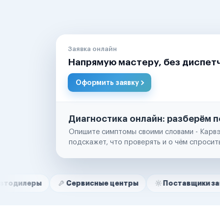
Заявка онлайн
Напрямую мастеру, без диспет
Оформить заявку
Диагностика онлайн: разберём п
Опишите симптомы своими словами - Карвэ
подскажет, что проверять и о чём спросит
Нам доверяют
Частные автолюбители
Сервисные центры
Поставщики запчастей
Маркетплейсы
Службы доставки
Логистические компании
Транспортные компании