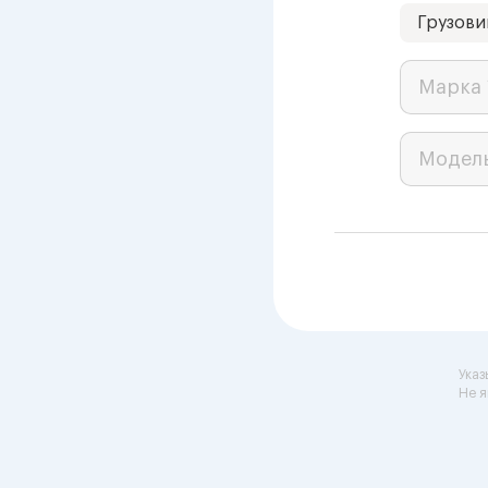
Грузови
Марка 
Модел
Указ
Не я