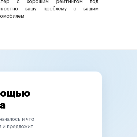
стер с хорошим рейтингом под
нкретно вашу проблему с вашим
томобилем
омощью
а
началось и что
я и предложит