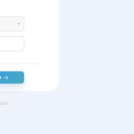
и
отку
.