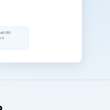
эй ИИ:
у и
о