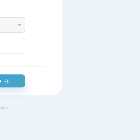
и
отку
.