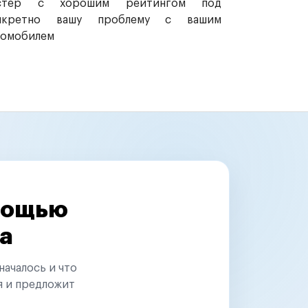
стер с хорошим рейтингом под
нкретно вашу проблему с вашим
томобилем
омощью
а
началось и что
я и предложит