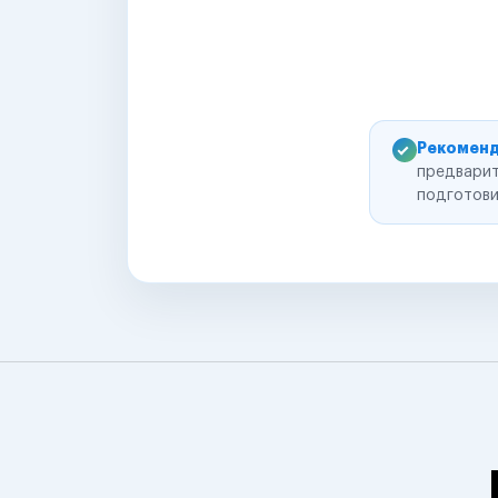
Рекоменд
предварит
подготови