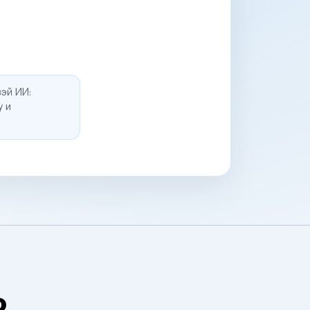
эй ИИ:
у и
о