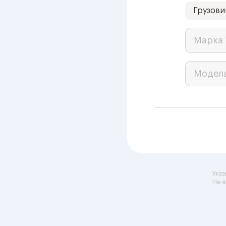
Грузови
Марка 
Модел
Указ
Не я