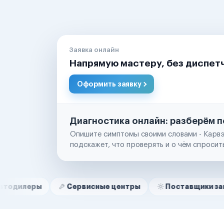
Заявка онлайн
Напрямую мастеру, без диспет
Оформить заявку
Диагностика онлайн: разберём п
Опишите симптомы своими словами - Карвэ
подскажет, что проверять и о чём спросит
Нам доверяют
Частные автолюбители
Сервисные центры
Поставщики запчастей
Маркетплейсы
Службы доставки
Логистические компании
Транспортные компании