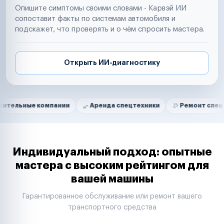
Опишите симптомы своими словами - Карвэй ИИ
сопоставит факты по системам автомобиля и
подскажет, что проверять и о чём спросить мастера.
Открыть ИИ-диагностику
Нам доверяют
Частные автолюбители
компании
Аренда спецтехники
Ремонт спецтехники
Маркетплейсы
Службы доставки
Логистические компании
Транспортные компании
Таксопарки
Индивидуальный подход: опытные
Автопарки
мастера с высоким рейтингом для
Автодилеры
вашей машины
Сервисные центры
Поставщики запчастей
Гарантированное обслуживание или ремонт вашего
Строительные компании
транспортного средства
Аренда спецтехники
Ремонт спецтехники