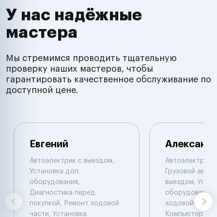
У нас надёжные
мастера
Мы стремимся проводить тщательную
проверку наших мастеров, чтобы
гарантировать качественное обслуживание по
доступной цене.
Евгений
Александ
Автоэлектрик с выездом,
Автоэлектрик с
Установка доп.
Грузовой автоэ
оборудования,
выездом, Устан
Диагностика перед
оборудования,
покупкой, Ремонт ходовой
ходовой части.
части, Установка
Компьютерная