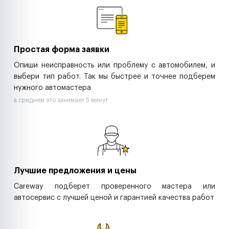
Ритейл-сети
Управляющие компании
Страховые компании
B2B-дистрибьюторы
Простая форма заявки
Опиши неисправность или проблему с автомобилем, и
выбери тип работ. Так мы быстрее и точнее подберем
нужного автомастера
в среднем это занимает 5 минут
Лучшие предложения и цены
Careway подберет проверенного мастера или
автосервис с лучшей ценой и гарантией качества работ