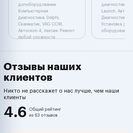
допоборудования.
диагностика: De
Компьютерная
Launch. Автоэл
диагностика: Delphi,
Диагностика. Ч
Сканматик, VAG COM,
Установка доп
Автоскоп 4, лексия. Ремонт
оборудования.
любой сложности
Отзывы наших
клиентов
Никто не расскажет о нас лучше, чем наши
клиенты
4.6
Общий рейтинг
из 63 отзывов