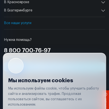
В Красноярске
В Екатеринбурге
Все наши услуги
Нужна помощь?
8 800 700-76-97
Бесплатно по РФ
Заявка на ремонт
Мы используем cookies
Мы используем файлы cookie, чтобы улучшить работу
сайта и анализировать трафик. Продолжая
Условия использования
пользоваться сайтом, вы соглашаетесь с их
Вся информация, представленная на сайте, носит исключительно
информационный характер и не является публичной офертой в
использованием.
соответствии с положениями статьи 437 (п. 2) Гражданского кодекса
Российской Федерации