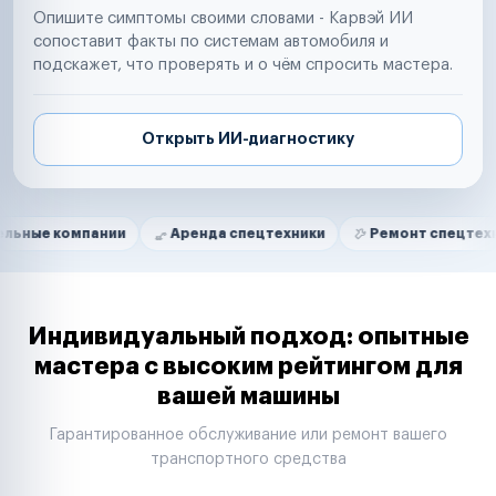
Опишите симптомы своими словами - Карвэй ИИ
сопоставит факты по системам автомобиля и
подскажет, что проверять и о чём спросить мастера.
Открыть ИИ-диагностику
Нам доверяют
Частные автолюбители
мпании
Аренда спецтехники
Ремонт спецтехники
Маркетплейсы
Службы доставки
Логистические компании
Транспортные компании
Таксопарки
Индивидуальный подход: опытные
Автопарки
мастера с высоким рейтингом для
Автодилеры
вашей машины
Сервисные центры
Поставщики запчастей
Гарантированное обслуживание или ремонт вашего
Строительные компании
транспортного средства
Аренда спецтехники
Ремонт спецтехники