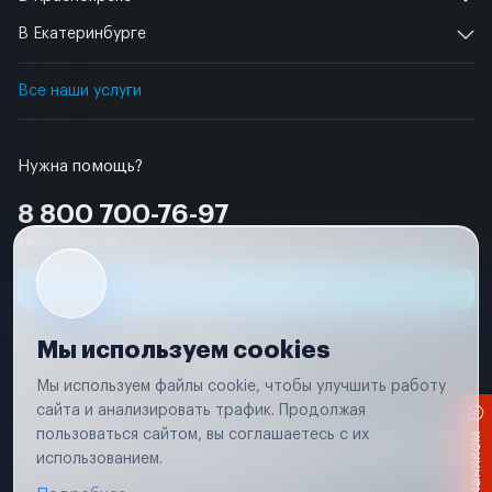
В Екатеринбурге
Все наши услуги
Нужна помощь?
8 800 700-76-97
Бесплатно по РФ
Заявка на ремонт
Мы используем cookies
Мы используем файлы cookie, чтобы улучшить работу
сайта и анализировать трафик. Продолжая
Условия использования
пользоваться сайтом, вы соглашаетесь с их
Вся информация, представленная на сайте, носит исключительно
информационный характер и не является публичной офертой в
использованием.
соответствии с положениями статьи 437 (п. 2) Гражданского кодекса
Российской Федерации