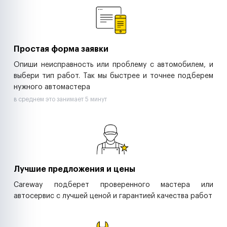
Ритейл-сети
Управляющие компании
Страховые компании
B2B-дистрибьюторы
Простая форма заявки
Опиши неисправность или проблему с автомобилем, и
выбери тип работ. Так мы быстрее и точнее подберем
нужного автомастера
в среднем это занимает 5 минут
Лучшие предложения и цены
Careway подберет проверенного мастера или
автосервис с лучшей ценой и гарантией качества работ