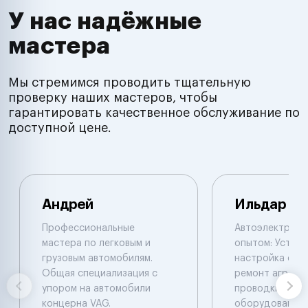
У нас надёжные
мастера
Мы стремимся проводить тщательную
проверку наших мастеров, чтобы
гарантировать качественное обслуживание по
доступной цене.
Андрей
Ильдар
Профессиональные
Автоэлектрик с
мастера по легковым и
опытом: Устано
грузовым автомобилям.
настройка сигн
Общая специализация с
ремонт агрегат
упором на автомобили
проводки, уста
концерна VAG.
оборудования.