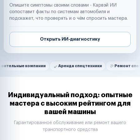
Опишите симптомы своими словами - Карвэй ИИ
сопоставит факты по системам автомобиля и
подскажет, что проверять и о чём спросить мастера.
Открыть ИИ-диагностику
Нам доверяют
Частные автолюбители
е компании
Аренда спецтехники
Ремонт спецтехники
Маркетплейсы
Службы доставки
Логистические компании
Транспортные компании
Таксопарки
Индивидуальный подход: опытные
Автопарки
мастера с высоким рейтингом для
Автодилеры
вашей машины
Сервисные центры
Поставщики запчастей
Гарантированное обслуживание или ремонт вашего
Строительные компании
транспортного средства
Аренда спецтехники
Ремонт спецтехники