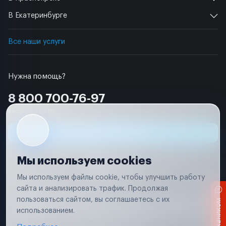
В Екатеринбурге
Все наши услуги
Нужна помощь?
8 800 700-76-97
Бесплатно по РФ
Заявка на ремонт
Мы используем cookies
Мы используем файлы cookie, чтобы улучшить работу
сайта и анализировать трафик. Продолжая
Условия использования
пользоваться сайтом, вы соглашаетесь с их
Вся информация, представленная на сайте, носит исключительно
информационный характер и не является публичной офертой в
использованием.
соответствии с положениями статьи 437 (п. 2) Гражданского кодекса
Российской Федерации