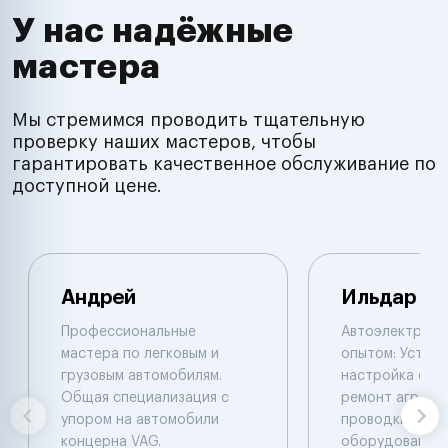
У нас надёжные
мастера
Мы стремимся проводить тщательную
проверку наших мастеров, чтобы
гарантировать качественное обслуживание по
доступной цене.
Андрей
Ильдар
Профессиональные
Автоэлектрик с
мастера по легковым и
опытом: Устано
грузовым автомобилям.
настройка сигн
Общая специализация с
ремонт агрегат
упором на автомобили
проводки, уста
концерна VAG.
оборудования.