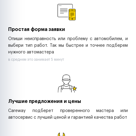
Ритейл-сети
Управляющие компании
Страховые компании
B2B-дистрибьюторы
Простая форма заявки
Опиши неисправность или проблему с автомобилем, и
выбери тип работ. Так мы быстрее и точнее подберем
нужного автомастера
в среднем это занимает 5 минут
Лучшие предложения и цены
Careway подберет проверенного мастера или
автосервис с лучшей ценой и гарантией качества работ