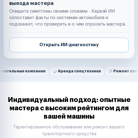
выезда мастера
Опишите симптомы своими словами - Карвэй ИИ
сопоставит факты по системам автомобиля и
подскажет, что проверять и о чём спросить мастера.
Открыть ИИ-диагностику
Нам доверяют
Частные автолюбители
е компании
Аренда спецтехники
Ремонт спецтехники
Маркетплейсы
Службы доставки
Логистические компании
Транспортные компании
Таксопарки
Индивидуальный подход: опытные
Автопарки
мастера с высоким рейтингом для
Автодилеры
вашей машины
Сервисные центры
Поставщики запчастей
Гарантированное обслуживание или ремонт вашего
Строительные компании
транспортного средства
Аренда спецтехники