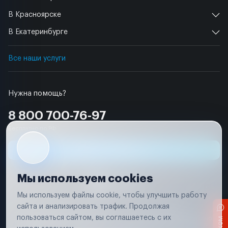
В Красноярске
В Екатеринбурге
Все наши услуги
Нужна помощь?
8 800 700-76-97
Бесплатно по РФ
Заявка на ремонт
Мы используем cookies
Мы используем файлы cookie, чтобы улучшить работу
сайта и анализировать трафик. Продолжая
Условия использования
Удаление аккаунта
пользоваться сайтом, вы соглашаетесь с их
Вся информация, представленная на сайте, носит исключительно
информационный характер и не является публичной офертой в