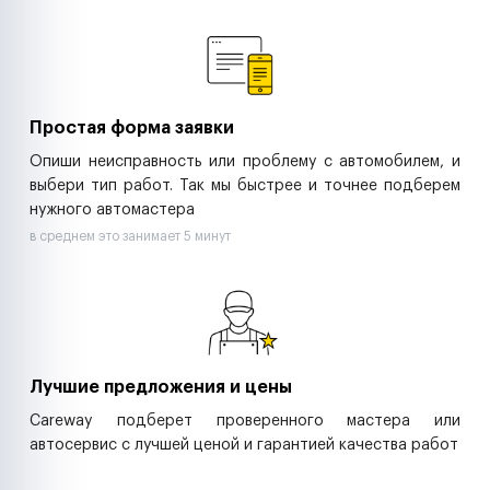
Ремонт спецтехники
Ритейл-сети
Управляющие компании
Страховые компании
B2B-дистрибьюторы
Простая форма заявки
Опиши неисправность или проблему с автомобилем, и
выбери тип работ. Так мы быстрее и точнее подберем
нужного автомастера
в среднем это занимает 5 минут
Лучшие предложения и цены
Careway подберет проверенного мастера или
автосервис с лучшей ценой и гарантией качества работ