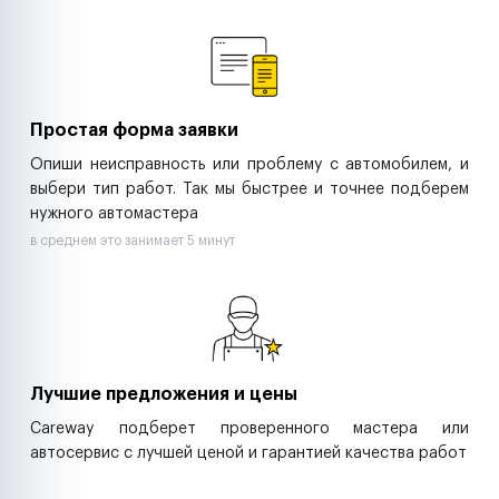
Ремонт спецтехники
Ритейл-сети
Управляющие компании
Страховые компании
B2B-дистрибьюторы
Простая форма заявки
Опиши неисправность или проблему с автомобилем, и
выбери тип работ. Так мы быстрее и точнее подберем
нужного автомастера
в среднем это занимает 5 минут
Лучшие предложения и цены
Careway подберет проверенного мастера или
автосервис с лучшей ценой и гарантией качества работ