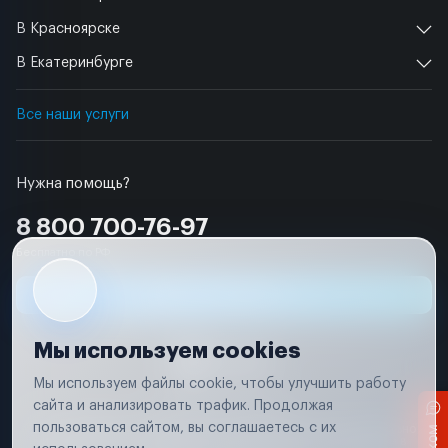
В Красноярске
В Екатеринбурге
Все наши услуги
Нужна помощь?
8 800 700-76-97
Бесплатно по РФ
Заявка на ремонт
Мы используем cookies
Мы используем файлы cookie, чтобы улучшить работу
сайта и анализировать трафик. Продолжая
Условия использования
пользоваться сайтом, вы соглашаетесь с их
Вся информация, представленная на сайте, носит исключительно
информационный характер и не является публичной офертой в