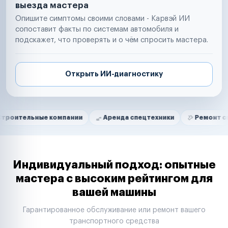
выезда мастера
Опишите симптомы своими словами - Карвэй ИИ
сопоставит факты по системам автомобиля и
подскажет, что проверять и о чём спросить мастера.
Открыть ИИ-диагностику
Нам доверяют
Частные автолюбители
ные компании
Аренда спецтехники
Ремонт спецтехник
Маркетплейсы
Службы доставки
Логистические компании
Транспортные компании
Таксопарки
Индивидуальный подход: опытные
Автопарки
мастера с высоким рейтингом для
Автодилеры
вашей машины
Сервисные центры
Поставщики запчастей
Гарантированное обслуживание или ремонт вашего
Строительные компании
транспортного средства
Аренда спецтехники