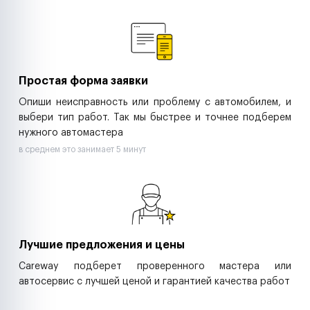
Ремонт спецтехники
Ритейл-сети
Управляющие компании
Страховые компании
B2B-дистрибьюторы
Простая форма заявки
Опиши неисправность или проблему с автомобилем, и
выбери тип работ. Так мы быстрее и точнее подберем
нужного автомастера
в среднем это занимает 5 минут
Лучшие предложения и цены
Careway подберет проверенного мастера или
автосервис с лучшей ценой и гарантией качества работ