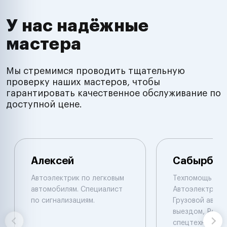
У нас надёжные
мастера
Мы стремимся проводить тщательную
проверку наших мастеров, чтобы
гарантировать качественное обслуживание по
доступной цене.
Алексей
Сабырбек
Автоэлектрик по легковым
Техпомощь на 
автомобилям. Специалист
Автоэлектрик с
по сигнализациям.
Грузовой автоэ
выездом, Ремо
спецтехники De