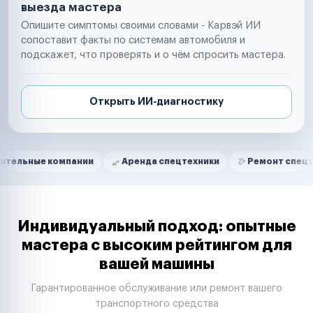
выезда мастера
Опишите симптомы своими словами - Карвэй ИИ
сопоставит факты по системам автомобиля и
подскажет, что проверять и о чём спросить мастера.
Открыть ИИ-диагностику
Нам доверяют
Частные автолюбители
компании
Аренда спецтехники
Ремонт спецтехники
Маркетплейсы
Службы доставки
Логистические компании
Транспортные компании
Таксопарки
Индивидуальный подход: опытные
Автопарки
мастера с высоким рейтингом для
Автодилеры
вашей машины
Сервисные центры
Поставщики запчастей
Гарантированное обслуживание или ремонт вашего
Строительные компании
транспортного средства
Аренда спецтехники