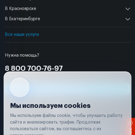
В Красноярске
В Екатеринбурге
Все наши услуги
Нужна помощь?
8 800 700-76-97
Бесплатно по РФ
Заявка на ремонт
Мы используем cookies
Мы используем файлы cookie, чтобы улучшить работу
сайта и анализировать трафик. Продолжая
Условия использования
Удаление аккаунта
пользоваться сайтом, вы соглашаетесь с их
Вся информация, представленная на сайте, носит исключительно
информационный характер и не является публичной офертой в