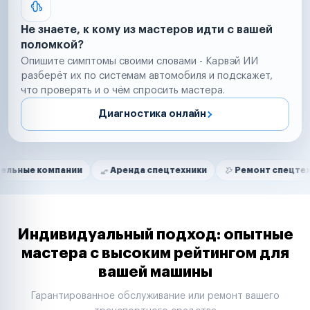
Не знаете, к кому из мастеров идти с вашей
поломкой?
Опишите симптомы своими словами - Карвэй ИИ
разберёт их по системам автомобиля и подскажет,
что проверять и о чём спросить мастера.
Диагностика онлайн
Нам доверяют
Частные автолюбители
мпании
Аренда спецтехники
Ремонт спецтехники
Маркетплейсы
Службы доставки
Логистические компании
Транспортные компании
Таксопарки
Индивидуальный подход: опытные
Автопарки
мастера с высоким рейтингом для
Автодилеры
вашей машины
Сервисные центры
Поставщики запчастей
Гарантированное обслуживание или ремонт вашего
Строительные компании