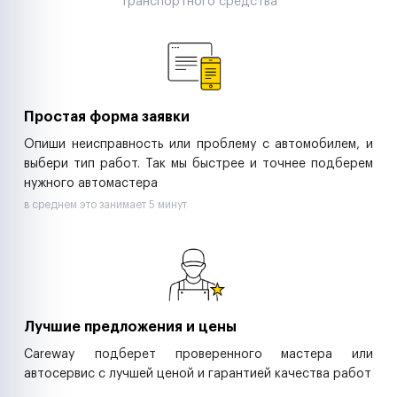
транспортного средства
Аренда спецтехники
Ремонт спецтехники
Ритейл-сети
Управляющие компании
Страховые компании
B2B-дистрибьюторы
Простая форма заявки
Опиши неисправность или проблему с автомобилем, и
выбери тип работ. Так мы быстрее и точнее подберем
нужного автомастера
в среднем это занимает 5 минут
Лучшие предложения и цены
Careway подберет проверенного мастера или
автосервис с лучшей ценой и гарантией качества работ