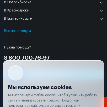
В Новосибирске
В Красноярске
В Екатеринбурге
Все наши услуги
Нужна помощь?
8 800 700-76-97
Бесплатно по РФ
Заявка на ремонт
Мы используем cookies
Мы используем файлы cookie, чтобы улучшить работу
сайта и анализировать трафик. Продолжая
Условия использования
пользоваться сайтом, вы соглашаетесь с их
Вся информация, представленная на сайте, носит исключительно