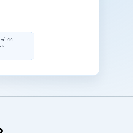
эй ИИ:
у и
о