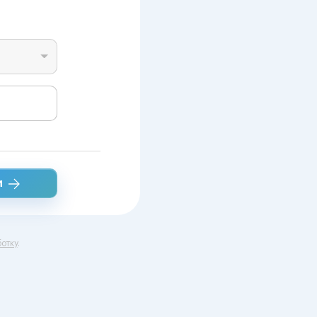
и
отку
.