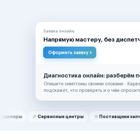
Заявка онлайн
Напрямую мастеру, без диспет
Оформить заявку
Диагностика онлайн: разберём п
Опишите симптомы своими словами - Карвэ
подскажет, что проверять и о чём спросит
Нам доверяют
Частные автолюбители
Сервисные центры
Поставщики запчастей
Маркетплейсы
Службы доставки
Логистические компании
Транспортные компании