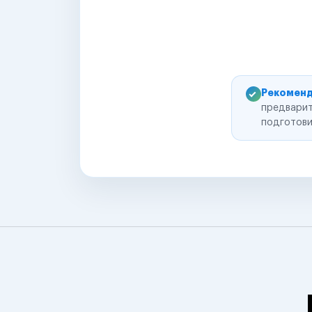
Рекоменд
предварит
подготови