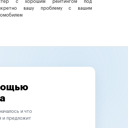
стер с хорошим рейтингом под
нкретно вашу проблему с вашим
томобилем
омощью
а
началось и что
я и предложит