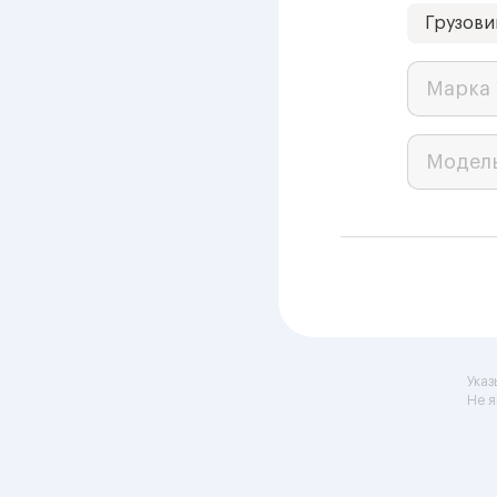
Грузови
Марка 
Модел
Указ
Не я