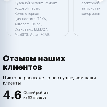
Кузовной ремонт, Ремонт
электрооборуд
ходовой части.
авто, установк
Компьютерная
камер заднего 
диагностика: TEXA,
Autocom, Delphi,
Сканматик, ELM327,
MaxiSYS, Autel, FCAR,
PIWIS, Star Diagnosis.
Электрика, двигатель, КПП,
сварочные работы,
ходовой части, жестяные
Отзывы наших
работы
клиентов
Никто не расскажет о нас лучше, чем наши
клиенты
4.6
Общий рейтинг
из 63 отзывов