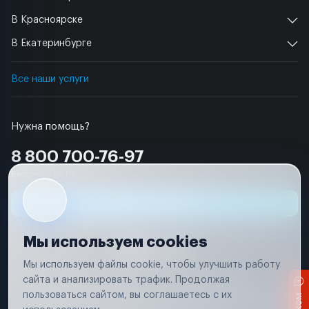
В Красноярске
В Екатеринбурге
Все наши услуги
Нужна помощь?
8 800 700-76-97
Бесплатно по РФ
Заявка на ремонт
Мы используем cookies
Мы используем файлы cookie, чтобы улучшить работу
сайта и анализировать трафик. Продолжая
Условия использования
Удаление аккаунта
пользоваться сайтом, вы соглашаетесь с их
Вся информация, представленная на сайте, носит исключительно
информационный характер и не является публичной офертой в