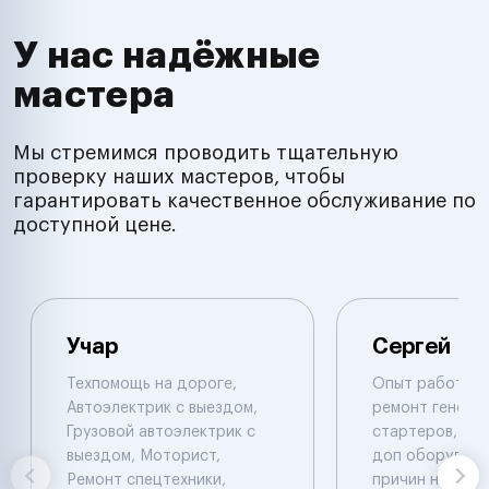
У нас надёжные
мастера
Мы стремимся проводить тщательную
проверку наших мастеров, чтобы
гарантировать качественное обслуживание по
доступной цене.
Учар
Сергей
Техпомощь на дороге,
Опыт работы 1
Автоэлектрик с выездом,
ремонт генера
Грузовой автоэлектрик с
стартеров, уст
выездом, Моторист,
доп оборудова
Ремонт спецтехники,
причин не исп