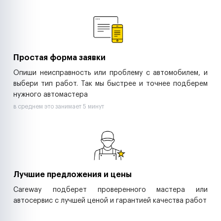
Ремонт спецтехники
Ритейл-сети
Управляющие компании
Страховые компании
B2B-дистрибьюторы
Простая форма заявки
Опиши неисправность или проблему с автомобилем, и
выбери тип работ. Так мы быстрее и точнее подберем
нужного автомастера
в среднем это занимает 5 минут
Лучшие предложения и цены
Careway подберет проверенного мастера или
автосервис с лучшей ценой и гарантией качества работ