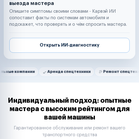
выезда мастера
Опишите симптомы своими словами - Карвэй ИИ
сопоставит факты по системам автомобиля и
подскажет, что проверять и о чём спросить мастера.
Открыть ИИ-диагностику
Нам доверяют
Частные автолюбители
мпании
Аренда спецтехники
Ремонт спецтехники
Маркетплейсы
Службы доставки
Логистические компании
Транспортные компании
Таксопарки
Индивидуальный подход: опытные
Автопарки
мастера с высоким рейтингом для
Автодилеры
вашей машины
Сервисные центры
Поставщики запчастей
Гарантированное обслуживание или ремонт вашего
Строительные компании
транспортного средства
Аренда спецтехники