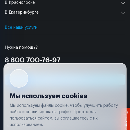
В Красноярске
В Екатеринбурге
Все наши услуги
Нужна помощь?
8 800 700-76-97
Бесплатно по РФ
Заявка на ремонт
Мы используем cookies
Мы используем файлы cookie, чтобы улучшить работу
сайта и анализировать трафик. Продолжая
Условия использования
пользоваться сайтом, вы соглашаетесь с их
Вся информация, представленная на сайте, носит исключительно
информационный характер и не является публичной офертой в
использованием.
соответствии с положениями статьи 437 (п. 2) Гражданского кодекса
Российской Федерации