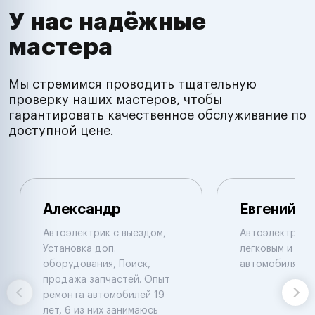
У нас надёжные
мастера
Мы стремимся проводить тщательную
проверку наших мастеров, чтобы
гарантировать качественное обслуживание по
доступной цене.
Александр
Евгений
Автоэлектрик с выездом,
Автоэлектрик 
Установка доп.
легковым и гру
оборудования, Поиск,
автомобилям.
продажа запчастей. Опыт
ремонта автомобилей 19
лет, 6 из них занимаюсь