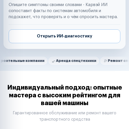
Опишите симптомы своими словами - Карвэй ИИ
сопоставит факты по системам автомобиля и
подскажет, что проверять и о чём спросить мастера.
Открыть ИИ-диагностику
Нам доверяют
Частные автолюбители
е компании
Аренда спецтехники
Ремонт спецтехники
Маркетплейсы
Службы доставки
Логистические компании
Транспортные компании
Таксопарки
Индивидуальный подход: опытные
Автопарки
мастера с высоким рейтингом для
Автодилеры
вашей машины
Сервисные центры
Поставщики запчастей
Гарантированное обслуживание или ремонт вашего
Строительные компании
транспортного средства
Аренда спецтехники
Ремонт спецтехники