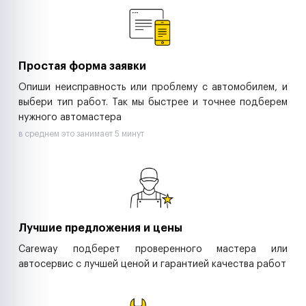
Ритейл-сети
Управляющие компании
Страховые компании
B2B-дистрибьюторы
Простая форма заявки
Опиши неисправность или проблему с автомобилем, и
выбери тип работ. Так мы быстрее и точнее подберем
нужного автомастера
в среднем это занимает 5 минут
Лучшие предложения и цены
Careway подберет проверенного мастера или
автосервис с лучшей ценой и гарантией качества работ