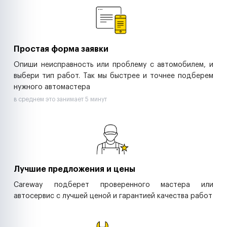
Ритейл-сети
Управляющие компании
Страховые компании
B2B-дистрибьюторы
Простая форма заявки
Опиши неисправность или проблему с автомобилем, и
выбери тип работ. Так мы быстрее и точнее подберем
нужного автомастера
в среднем это занимает 5 минут
Лучшие предложения и цены
Careway подберет проверенного мастера или
автосервис с лучшей ценой и гарантией качества работ