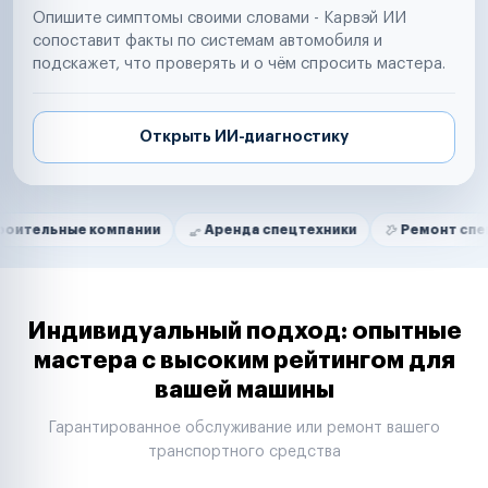
Опишите симптомы своими словами - Карвэй ИИ
сопоставит факты по системам автомобиля и
подскажет, что проверять и о чём спросить мастера.
Открыть ИИ-диагностику
Нам доверяют
Частные автолюбители
е компании
Аренда спецтехники
Ремонт спецтехники
Маркетплейсы
Службы доставки
Логистические компании
Транспортные компании
Таксопарки
Индивидуальный подход: опытные
Автопарки
мастера с высоким рейтингом для
Автодилеры
вашей машины
Сервисные центры
Поставщики запчастей
Гарантированное обслуживание или ремонт вашего
Строительные компании
транспортного средства
Аренда спецтехники
Ремонт спецтехники