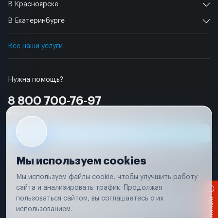
В Красноярске
В Екатеринбурге
Все наши услуги
Нужна помощь?
8 800 700-76-97
Бесплатно по РФ
Заявка на ремонт
Мы используем cookies
Мы используем файлы cookie, чтобы улучшить работу
сайта и анализировать трафик. Продолжая
Условия использования
Удаление аккаунта
пользоваться сайтом, вы соглашаетесь с их
Вся информация, представленная на сайте, носит исключительно
информационный характер и не является публичной офертой в
использованием.
соответствии с положениями статьи 437 (п. 2) Гражданского кодекса
Российской Федерации