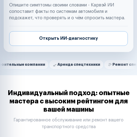
Опишите симптомы своими словами - Карвэй ИИ
сопоставит факты по системам автомобиля и
подскажет, что проверять и о чём спросить мастера.
Открыть ИИ-диагностику
Нам доверяют
Частные автолюбители
е компании
Аренда спецтехники
Ремонт спецтехники
Маркетплейсы
Службы доставки
Логистические компании
Транспортные компании
Таксопарки
Индивидуальный подход: опытные
Автопарки
мастера с высоким рейтингом для
Автодилеры
вашей машины
Сервисные центры
Поставщики запчастей
Гарантированное обслуживание или ремонт вашего
Строительные компании
транспортного средства
Аренда спецтехники
Ремонт спецтехники