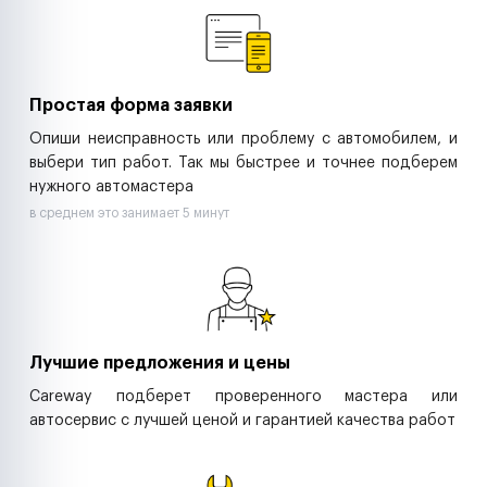
Ритейл-сети
Управляющие компании
Страховые компании
B2B-дистрибьюторы
Простая форма заявки
Опиши неисправность или проблему с автомобилем, и
выбери тип работ. Так мы быстрее и точнее подберем
нужного автомастера
в среднем это занимает 5 минут
Лучшие предложения и цены
Careway подберет проверенного мастера или
автосервис с лучшей ценой и гарантией качества работ