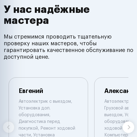
У нас надёжные
мастера
Мы стремимся проводить тщательную
проверку наших мастеров, чтобы
гарантировать качественное обслуживание по
доступной цене.
Евгений
Александ
Автоэлектрик с выездом,
Автоэлектрик с
Установка доп.
Грузовой автоэ
оборудования,
выездом, Устан
Диагностика перед
оборудования,
покупкой, Ремонт ходовой
ходовой части.
части, Установка
Компьютерная