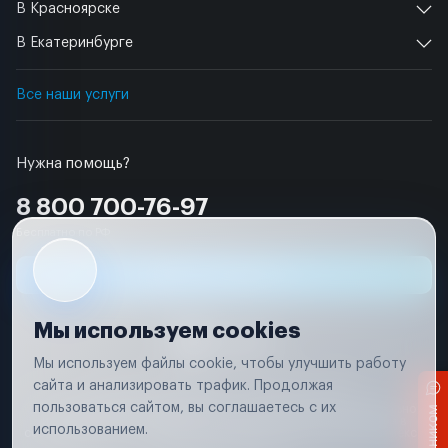
В Красноярске
В Екатеринбурге
Все наши услуги
Нужна помощь?
8 800 700-76-97
Бесплатно по РФ
Заявка на ремонт
Мы используем cookies
Мы используем файлы cookie, чтобы улучшить работу
сайта и анализировать трафик. Продолжая
Условия использования
Удаление аккаунта
пользоваться сайтом, вы соглашаетесь с их
Вся информация, представленная на сайте, носит исключительно
информационный характер и не является публичной офертой в
использованием.
соответствии с положениями статьи 437 (п. 2) Гражданского кодекса
Российской Федерации