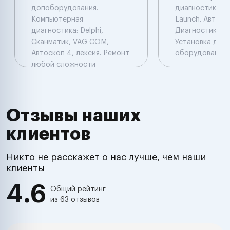
допоборудования.
диагностика: De
Компьютерная
Launch. Автоэл
диагностика: Delphi,
Диагностика. Ч
Сканматик, VAG COM,
Установка доп
Автоскоп 4, лексия. Ремонт
оборудования.
любой сложности
Отзывы наших
клиентов
Никто не расскажет о нас лучше, чем наши
клиенты
4.6
Общий рейтинг
из 63 отзывов