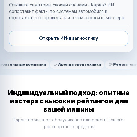
Опишите симптомы своими словами - Карвэй ИИ
сопоставит факты по системам автомобиля и
подскажет, что проверять и о чём спросить мастера.
Открыть ИИ-диагностику
Нам доверяют
Частные автолюбители
 компании
Аренда спецтехники
Ремонт спецтехники
Маркетплейсы
Службы доставки
Логистические компании
Транспортные компании
Таксопарки
Индивидуальный подход: опытные
Автопарки
мастера с высоким рейтингом для
Автодилеры
вашей машины
Сервисные центры
Поставщики запчастей
Гарантированное обслуживание или ремонт вашего
Строительные компании
транспортного средства
Аренда спецтехники
Ремонт спецтехники