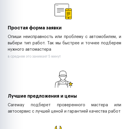
Ритейл-сети
Управляющие компании
Страховые компании
B2B-дистрибьюторы
Простая форма заявки
Опиши неисправность или проблему с автомобилем, и
выбери тип работ. Так мы быстрее и точнее подберем
нужного автомастера
в среднем это занимает 5 минут
Лучшие предложения и цены
Careway подберет проверенного мастера или
автосервис с лучшей ценой и гарантией качества работ