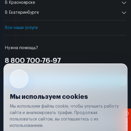
В Красноярске
В Екатеринбурге
Все наши услуги
Нужна помощь?
8 800 700-76-97
Бесплатно по РФ
Заявка на ремонт
Мы используем cookies
Мы используем файлы cookie, чтобы улучшить работу
сайта и анализировать трафик. Продолжая
Условия использования
Удаление аккаунта
пользоваться сайтом, вы соглашаетесь с их
Вся информация, представленная на сайте, носит исключительно
информационный характер и не является публичной офертой в
использованием.
соответствии с положениями статьи 437 (п. 2) Гражданского кодекса
Российской Федерации