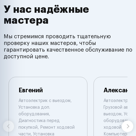
У нас надёжные
мастера
Мы стремимся проводить тщательную
проверку наших мастеров, чтобы
гарантировать качественное обслуживание по
доступной цене.
Евгений
Александ
Автоэлектрик с выездом,
Автоэлектрик с
Установка доп.
Грузовой автоэ
оборудования,
выездом, Устан
Диагностика перед
оборудования,
покупкой, Ремонт ходовой
ходовой части.
части, Установка
Компьютерная