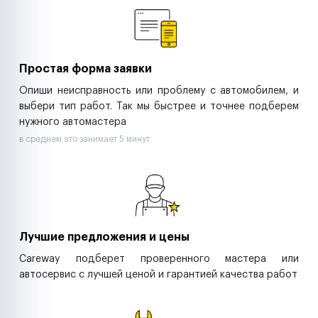
Ритейл-сети
Управляющие компании
Страховые компании
B2B-дистрибьюторы
Простая форма заявки
Опиши неисправность или проблему с автомобилем, и
выбери тип работ. Так мы быстрее и точнее подберем
нужного автомастера
в среднем это занимает 5 минут
Лучшие предложения и цены
Careway подберет проверенного мастера или
автосервис с лучшей ценой и гарантией качества работ