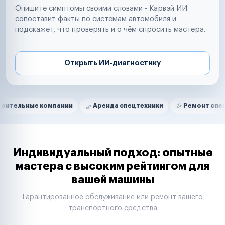
Опишите симптомы своими словами - Карвэй ИИ
сопоставит факты по системам автомобиля и
подскажет, что проверять и о чём спросить мастера.
Открыть ИИ-диагностику
Нам доверяют
Частные автолюбители
 компании
Аренда спецтехники
Ремонт спецтехники
Маркетплейсы
Службы доставки
Логистические компании
Транспортные компании
Таксопарки
Индивидуальный подход: опытные
Автопарки
мастера с высоким рейтингом для
Автодилеры
вашей машины
Сервисные центры
Поставщики запчастей
Гарантированное обслуживание или ремонт вашего
Строительные компании
транспортного средства
Аренда спецтехники
Ремонт спецтехники