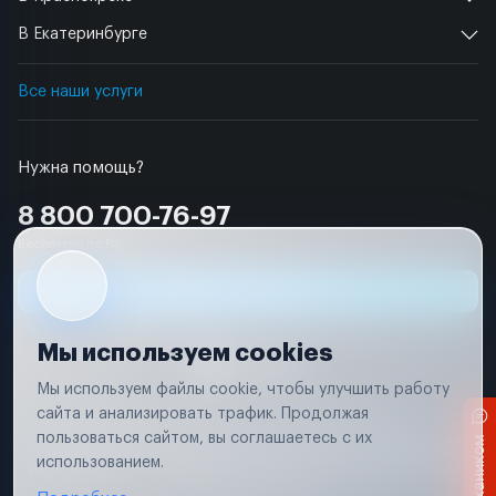
В Екатеринбурге
Все наши услуги
Нужна помощь?
8 800 700-76-97
Бесплатно по РФ
Заявка на ремонт
Мы используем cookies
Мы используем файлы cookie, чтобы улучшить работу
сайта и анализировать трафик. Продолжая
Условия использования
Удаление аккаунта
пользоваться сайтом, вы соглашаетесь с их
Вся информация, представленная на сайте, носит исключительно
информационный характер и не является публичной офертой в
использованием.
соответствии с положениями статьи 437 (п. 2) Гражданского кодекса
Российской Федерации