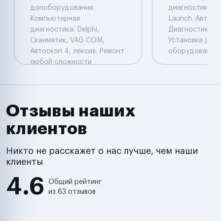
допоборудования.
диагностика: De
Компьютерная
Launch. Автоэл
диагностика: Delphi,
Диагностика. Ч
Сканматик, VAG COM,
Установка доп
Автоскоп 4, лексия. Ремонт
оборудования.
любой сложности
Отзывы наших
клиентов
Никто не расскажет о нас лучше, чем наши
клиенты
4.6
Общий рейтинг
из 63 отзывов