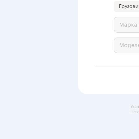
Грузови
Марка 
Модел
Указ
Не я