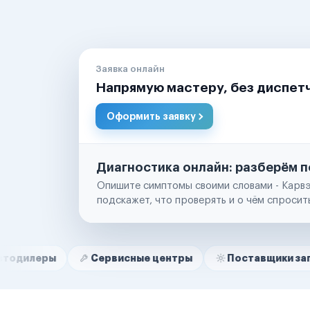
Заявка онлайн
Напрямую мастеру, без диспет
Оформить заявку
Диагностика онлайн: разберём п
Опишите симптомы своими словами - Карвэ
подскажет, что проверять и о чём спросит
Нам доверяют
Частные автолюбители
Сервисные центры
Поставщики запчастей
Маркетплейсы
Службы доставки
Логистические компании
Транспортные компании