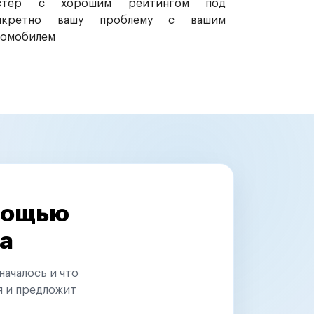
стер с хорошим рейтингом под
нкретно вашу проблему с вашим
томобилем
омощью
а
началось и что
я и предложит