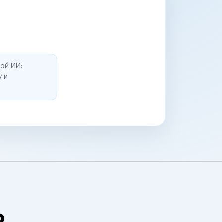
эй ИИ:
у и
о