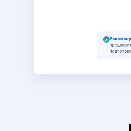
Рекоменд
предварит
подготови