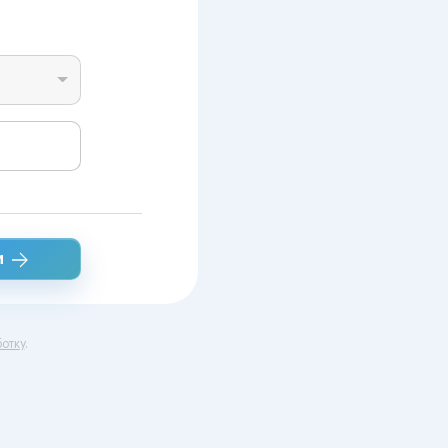
и
отку
.