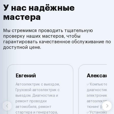
У нас надёжные
мастера
Мы стремимся проводить тщательную
проверку наших мастеров, чтобы
гарантировать качественное обслуживание по
доступной цене.
Евгений
Александ
Автоэлектрик с выездом,
✅Компьютepна
Грузовой автоэлектрик с
диaгнocтикa ✅
выездом. Диагностика и
электpоники и
ремонт проводки
автоэлектрики
автомобиля, ремонт
тюнинг (прошив
стартера и генератора,
✅Уcтaновкa До