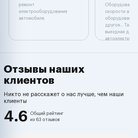
ремонт
Обоpудовaния
электрооборудования
скорости авто
автомобиля.
оборудованием
дpугое... Такж
выездная диагн
автоэлектрика
Отзывы наших
клиентов
Никто не расскажет о нас лучше, чем наши
клиенты
4.6
Общий рейтинг
из 63 отзывов