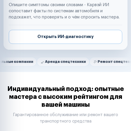
Опишите симптомы своими словами - Карвэй ИИ
сопоставит факты по системам автомобиля и
подскажет, что проверять и о чём спросить мастера.
Открыть ИИ-диагностику
Нам доверяют
Частные автолюбители
мпании
Аренда спецтехники
Ремонт спецтехники
Маркетплейсы
Службы доставки
Логистические компании
Транспортные компании
Таксопарки
Индивидуальный подход: опытные
Автопарки
мастера с высоким рейтингом для
Автодилеры
вашей машины
Сервисные центры
Поставщики запчастей
Гарантированное обслуживание или ремонт вашего
Строительные компании
транспортного средства
Аренда спецтехники
Ремонт спецтехники