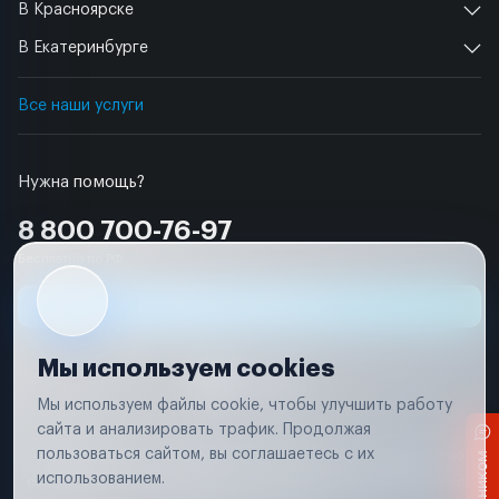
В Красноярске
В Екатеринбурге
Все наши услуги
Нужна помощь?
8 800 700-76-97
Бесплатно по РФ
Заявка на ремонт
Мы используем cookies
Мы используем файлы cookie, чтобы улучшить работу
сайта и анализировать трафик. Продолжая
Условия использования
пользоваться сайтом, вы соглашаетесь с их
Вся информация, представленная на сайте, носит исключительно
информационный характер и не является публичной офертой в
использованием.
соответствии с положениями статьи 437 (п. 2) Гражданского кодекса
Российской Федерации