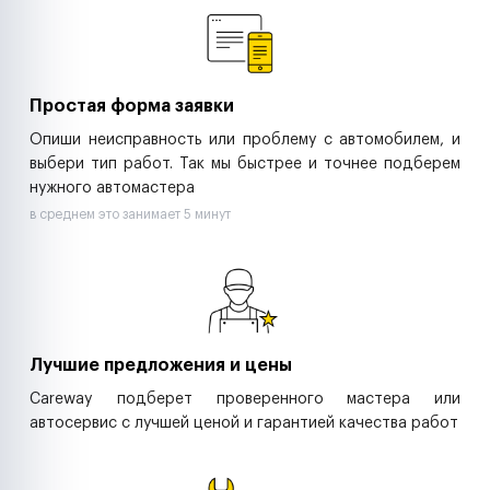
Ритейл-сети
Управляющие компании
Страховые компании
B2B-дистрибьюторы
Простая форма заявки
Опиши неисправность или проблему с автомобилем, и
выбери тип работ. Так мы быстрее и точнее подберем
нужного автомастера
в среднем это занимает 5 минут
Лучшие предложения и цены
Careway подберет проверенного мастера или
автосервис с лучшей ценой и гарантией качества работ