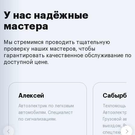
У нас надёжные
мастера
Мы стремимся проводить тщательную
проверку наших мастеров, чтобы
гарантировать качественное обслуживание по
доступной цене.
Алексей
Сабырбек
Автоэлектрик по легковым
Техпомощь на 
автомобилям. Специалист
Автоэлектрик с
по сигнализациям.
Грузовой автоэ
выездом, Ремо
спецтехники De