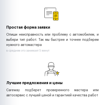
Ремонт спецтехники
Ритейл-сети
Управляющие компании
Страховые компании
B2B-дистрибьюторы
Простая форма заявки
Опиши неисправность или проблему с автомобилем, и
выбери тип работ. Так мы быстрее и точнее подберем
нужного автомастера
в среднем это занимает 5 минут
Лучшие предложения и цены
Careway подберет проверенного мастера или
автосервис с лучшей ценой и гарантией качества работ