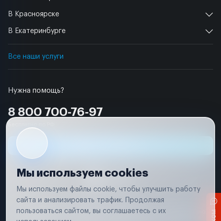
В Красноярске
В Екатеринбурге
Все наши услуги
Нужна помощь?
8 800 700-76-97
Бесплатно по РФ
Заявка на ремонт
Мы используем cookies
Мы используем файлы cookie, чтобы улучшить работу
сайта и анализировать трафик. Продолжая
Условия использования
пользоваться сайтом, вы соглашаетесь с их
Вся информация, представленная на сайте, носит исключительно
информационный характер и не является публичной офертой в