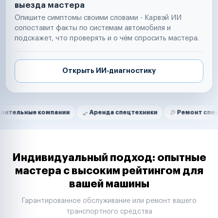
выезда мастера
Опишите симптомы своими словами - Карвэй ИИ
сопоставит факты по системам автомобиля и
подскажет, что проверять и о чём спросить мастера.
Открыть ИИ-диагностику
Нам доверяют
Частные автолюбители
 компании
Аренда спецтехники
Ремонт спецтехники
Маркетплейсы
Службы доставки
Логистические компании
Транспортные компании
Таксопарки
Индивидуальный подход: опытные
Автопарки
мастера с высоким рейтингом для
Автодилеры
вашей машины
Сервисные центры
Поставщики запчастей
Гарантированное обслуживание или ремонт вашего
Строительные компании
транспортного средства
Аренда спецтехники