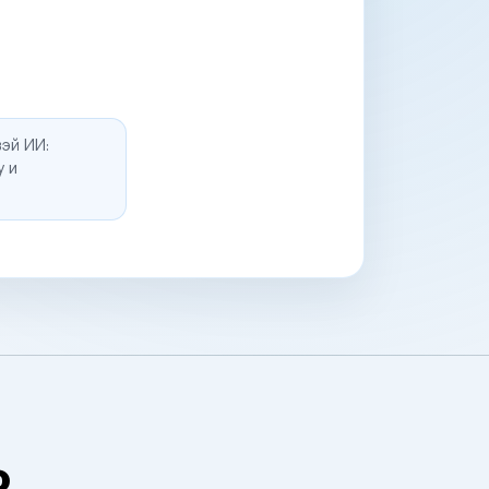
эй ИИ:
у и
о