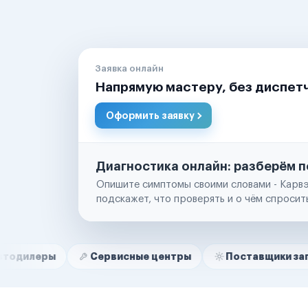
Заявка онлайн
Напрямую мастеру, без диспет
Оформить заявку
Диагностика онлайн: разберём п
Опишите симптомы своими словами - Карвэ
подскажет, что проверять и о чём спросит
Нам доверяют
Частные автолюбители
Сервисные центры
Поставщики запчастей
Маркетплейсы
Службы доставки
Логистические компании
Транспортные компании