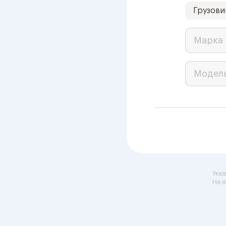
Грузови
Марка 
Модел
Указ
Не я