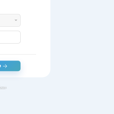
и
отку
.