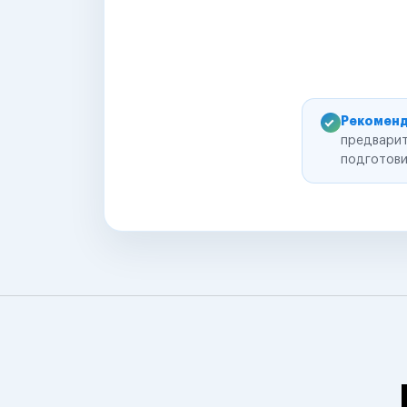
Рекоменд
предварит
подготови