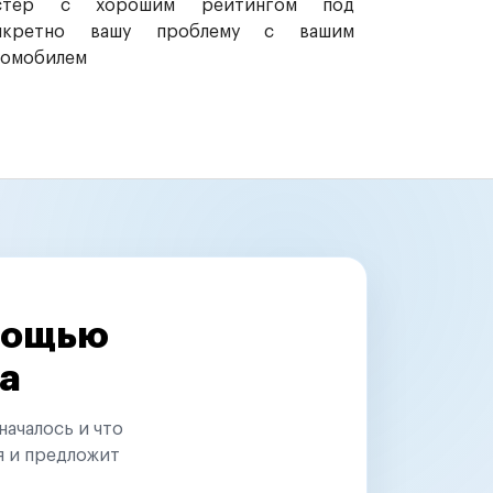
стер с хорошим рейтингом под
нкретно вашу проблему с вашим
томобилем
омощью
а
началось и что
я и предложит