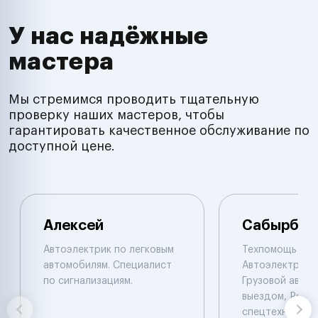
У нас надёжные
мастера
Мы стремимся проводить тщательную
проверку наших мастеров, чтобы
гарантировать качественное обслуживание по
доступной цене.
Алексей
Сабырбек
Автоэлектрик по легковым
Техпомощь на 
автомобилям. Специалист
Автоэлектрик с
по сигнализациям.
Грузовой автоэ
выездом, Ремо
спецтехники De