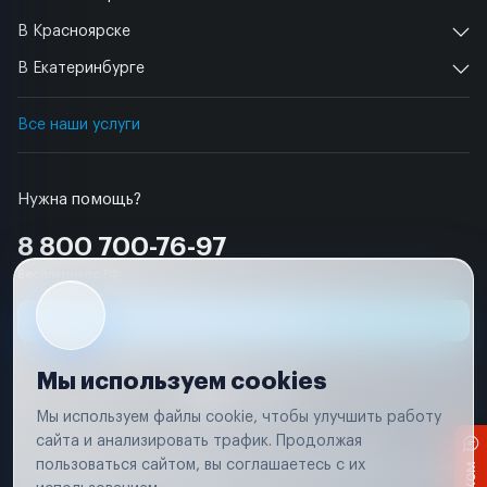
В Красноярске
В Екатеринбурге
Все наши услуги
Нужна помощь?
8 800 700-76-97
Бесплатно по РФ
Заявка на ремонт
Мы используем cookies
Мы используем файлы cookie, чтобы улучшить работу
сайта и анализировать трафик. Продолжая
Условия использования
Удаление аккаунта
пользоваться сайтом, вы соглашаетесь с их
Вся информация, представленная на сайте, носит исключительно
информационный характер и не является публичной офертой в