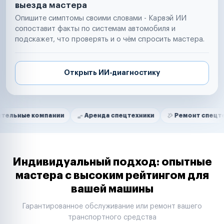
выезда мастера
Опишите симптомы своими словами - Карвэй ИИ
сопоставит факты по системам автомобиля и
подскажет, что проверять и о чём спросить мастера.
Открыть ИИ-диагностику
Нам доверяют
Частные автолюбители
компании
Аренда спецтехники
Ремонт спецтехники
Маркетплейсы
Службы доставки
Логистические компании
Транспортные компании
Таксопарки
Индивидуальный подход: опытные
Автопарки
мастера с высоким рейтингом для
Автодилеры
вашей машины
Сервисные центры
Поставщики запчастей
Гарантированное обслуживание или ремонт вашего
Строительные компании
транспортного средства
Аренда спецтехники