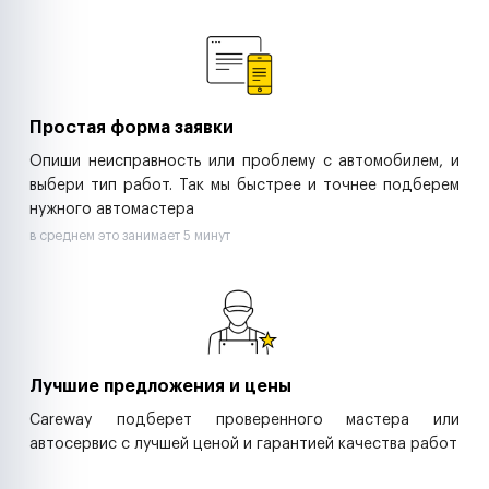
Ремонт спецтехники
Ритейл-сети
Управляющие компании
Страховые компании
B2B-дистрибьюторы
Простая форма заявки
Опиши неисправность или проблему с автомобилем, и
выбери тип работ. Так мы быстрее и точнее подберем
нужного автомастера
в среднем это занимает 5 минут
Лучшие предложения и цены
Careway подберет проверенного мастера или
автосервис с лучшей ценой и гарантией качества работ