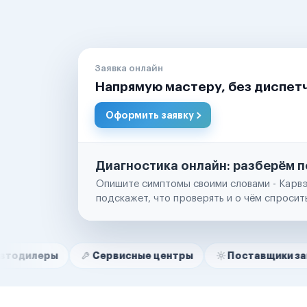
Заявка онлайн
Напрямую мастеру, без диспет
Оформить заявку
Диагностика онлайн: разберём п
Опишите симптомы своими словами - Карвэ
подскажет, что проверять и о чём спросит
Нам доверяют
Частные автолюбители
Сервисные центры
Поставщики запчастей
Маркетплейсы
Службы доставки
Логистические компании
Транспортные компании