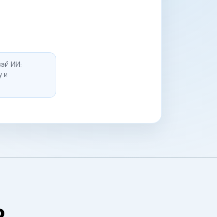
эй ИИ:
у и
о