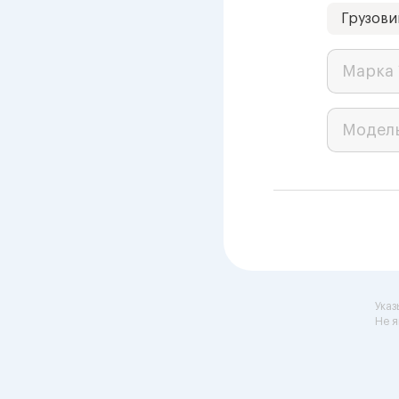
Грузови
Марка 
Модел
Указ
Не я