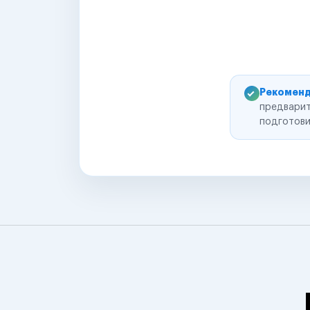
Рекоменд
предварит
подготови