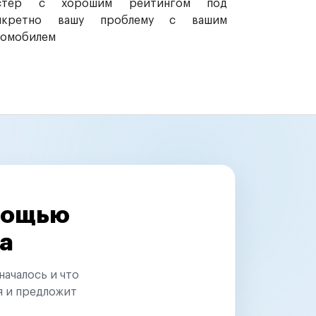
стер с хорошим рейтингом под
нкретно вашу проблему с вашим
томобилем
омощью
а
началось и что
я и предложит