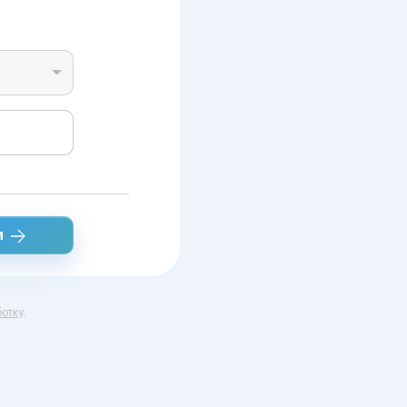
и
отку
.