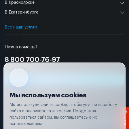
В Красноярске
В Екатеринбурге
Все наши услуги
Нужна помощь?
8 800 700-76-97
Бесплатно по РФ
Заявка на ремонт
Мы используем cookies
Мы используем файлы cookie, чтобы улучшить работу
сайта и анализировать трафик. Продолжая
Условия использования
пользоваться сайтом, вы соглашаетесь с их
Вся информация, представленная на сайте, носит исключительно
информационный характер и не является публичной офертой в
использованием.
соответствии с положениями статьи 437 (п. 2) Гражданского кодекса
Российской Федерации