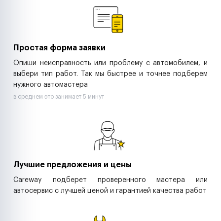
Ритейл-сети
Управляющие компании
Страховые компании
B2B-дистрибьюторы
Простая форма заявки
Опиши неисправность или проблему с автомобилем, и
выбери тип работ. Так мы быстрее и точнее подберем
нужного автомастера
в среднем это занимает 5 минут
Лучшие предложения и цены
Careway подберет проверенного мастера или
автосервис с лучшей ценой и гарантией качества работ