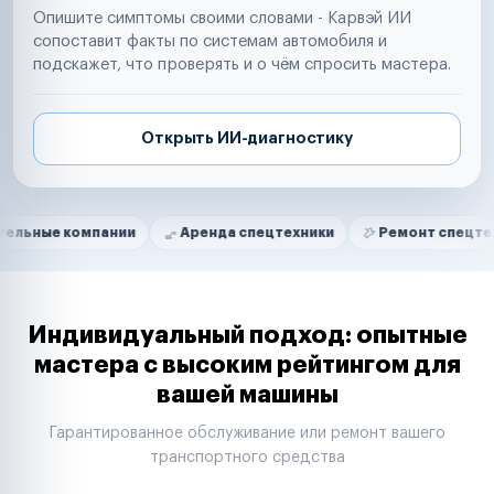
Опишите симптомы своими словами - Карвэй ИИ
сопоставит факты по системам автомобиля и
подскажет, что проверять и о чём спросить мастера.
Открыть ИИ-диагностику
Нам доверяют
Частные автолюбители
омпании
Аренда спецтехники
Ремонт спецтехники
Маркетплейсы
Службы доставки
Логистические компании
Транспортные компании
Таксопарки
Индивидуальный подход: опытные
Автопарки
мастера с высоким рейтингом для
Автодилеры
вашей машины
Сервисные центры
Поставщики запчастей
Гарантированное обслуживание или ремонт вашего
Строительные компании
транспортного средства
Аренда спецтехники
Ремонт спецтехники