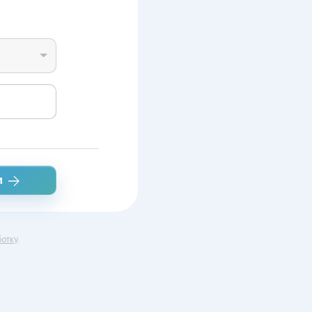
и
отку
.