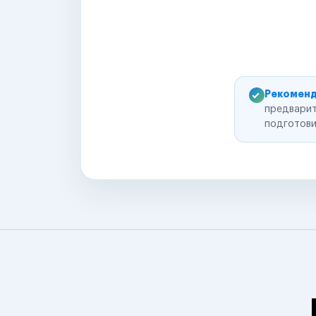
Рекоменд
предварит
подготови