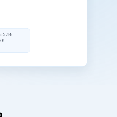
эй ИИ:
у и
о