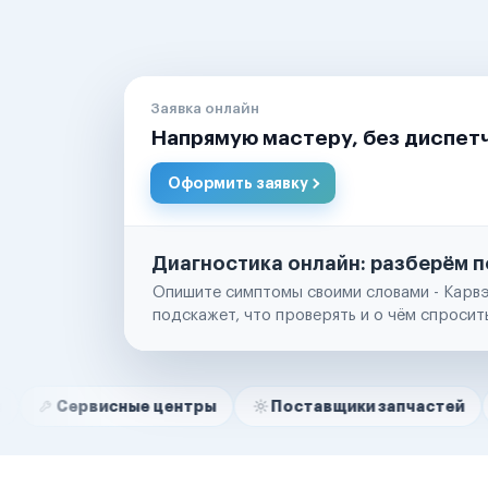
Заявка онлайн
Напрямую мастеру, без диспет
Оформить заявку
Диагностика онлайн: разберём п
Опишите симптомы своими словами - Карвэ
подскажет, что проверять и о чём спросит
Нам доверяют
Частные автолюбители
исные центры
Поставщики запчастей
Строите
Маркетплейсы
Службы доставки
Логистические компании
Транспортные компании