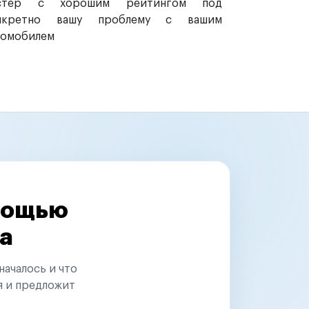
стер с хорошим рейтингом под
нкретно вашу проблему с вашим
томобилем
омощью
а
началось и что
я и предложит