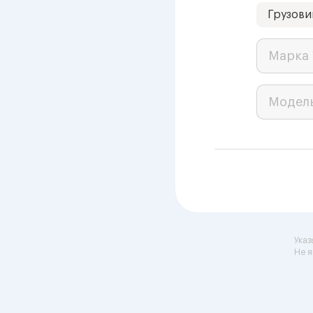
Грузови
Марка 
Модел
Указ
Не я