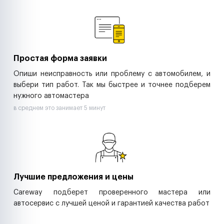
Ремонт спецтехники
Ритейл-сети
Управляющие компании
Страховые компании
B2B-дистрибьюторы
Простая форма заявки
Опиши неисправность или проблему с автомобилем, и
выбери тип работ. Так мы быстрее и точнее подберем
нужного автомастера
в среднем это занимает 5 минут
Лучшие предложения и цены
Careway подберет проверенного мастера или
автосервис с лучшей ценой и гарантией качества работ