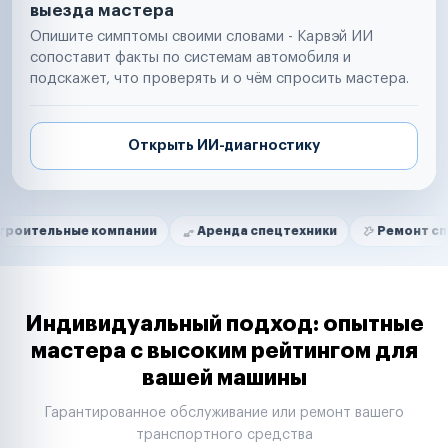
выезда мастера
Опишите симптомы своими словами - Карвэй ИИ
сопоставит факты по системам автомобиля и
подскажет, что проверять и о чём спросить мастера.
Открыть ИИ-диагностику
Нам доверяют
Частные автолюбители
ые компании
Аренда спецтехники
Ремонт спецтехники
Маркетплейсы
Службы доставки
Логистические компании
Транспортные компании
Таксопарки
Индивидуальный подход: опытные
Автопарки
мастера с высоким рейтингом для
Автодилеры
вашей машины
Сервисные центры
Поставщики запчастей
Гарантированное обслуживание или ремонт вашего
Строительные компании
транспортного средства
Аренда спецтехники