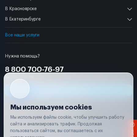
В Красноярске
В Екатеринбурге
Все наши услуги
Нужна помощь?
8 800 700-76-97
Бесплатно по РФ
Заявка на ремонт
Мы используем cookies
Мы используем файлы cookie, чтобы улучшить работу
сайта и анализировать трафик. Продолжая
Условия использования
пользоваться сайтом, вы соглашаетесь с их
Вся информация, представленная на сайте, носит исключительно
информационный характер и не является публичной офертой в