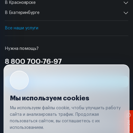
В Красноярске
В Екатеринбурге
Все наши услуги
Нужна помощь?
8 800 700-76-97
Бесплатно по РФ
Заявка на ремонт
Мы используем cookies
Мы используем файлы cookie, чтобы улучшить работу
сайта и анализировать трафик. Продолжая
Условия использования
Удаление аккаунта
пользоваться сайтом, вы соглашаетесь с их
Вся информация, представленная на сайте, носит исключительно
информационный характер и не является публичной офертой в
использованием.
соответствии с положениями статьи 437 (п. 2) Гражданского кодекса
Российской Федерации