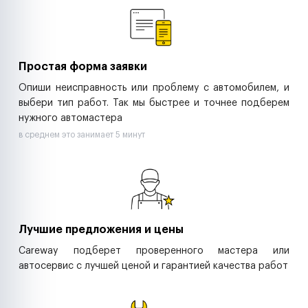
Ритейл-сети
Управляющие компании
Страховые компании
B2B-дистрибьюторы
Простая форма заявки
Опиши неисправность или проблему с автомобилем, и
выбери тип работ. Так мы быстрее и точнее подберем
нужного автомастера
в среднем это занимает 5 минут
Лучшие предложения и цены
Careway подберет проверенного мастера или
автосервис с лучшей ценой и гарантией качества работ