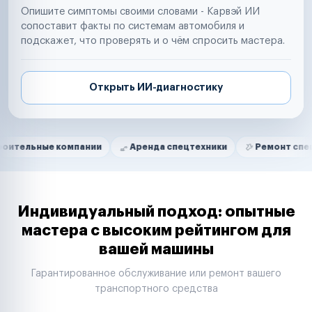
Опишите симптомы своими словами - Карвэй ИИ
сопоставит факты по системам автомобиля и
подскажет, что проверять и о чём спросить мастера.
Открыть ИИ-диагностику
Нам доверяют
Частные автолюбители
 компании
Аренда спецтехники
Ремонт спецтехники
Маркетплейсы
Службы доставки
Логистические компании
Транспортные компании
Таксопарки
Индивидуальный подход: опытные
Автопарки
мастера с высоким рейтингом для
Автодилеры
вашей машины
Сервисные центры
Поставщики запчастей
Гарантированное обслуживание или ремонт вашего
Строительные компании
транспортного средства
Аренда спецтехники
Ремонт спецтехники