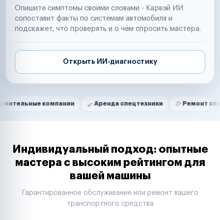
Опишите симптомы своими словами - Карвэй ИИ
сопоставит факты по системам автомобиля и
подскажет, что проверять и о чём спросить мастера.
Открыть ИИ-диагностику
Нам доверяют
Частные автолюбители
е компании
Аренда спецтехники
Ремонт спецтехники
Маркетплейсы
Службы доставки
Логистические компании
Транспортные компании
Таксопарки
Индивидуальный подход: опытные
Автопарки
мастера с высоким рейтингом для
Автодилеры
вашей машины
Сервисные центры
Поставщики запчастей
Гарантированное обслуживание или ремонт вашего
Строительные компании
транспортного средства
Аренда спецтехники
Ремонт спецтехники