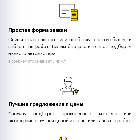
Ритейл-сети
Управляющие компании
Страховые компании
B2B-дистрибьюторы
Простая форма заявки
Опиши неисправность или проблему с автомобилем, и
выбери тип работ. Так мы быстрее и точнее подберем
нужного автомастера
в среднем это занимает 5 минут
Лучшие предложения и цены
Careway подберет проверенного мастера или
автосервис с лучшей ценой и гарантией качества работ