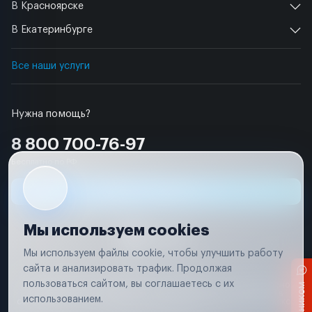
В Красноярске
В Екатеринбурге
Все наши услуги
Нужна помощь?
8 800 700-76-97
Бесплатно по РФ
Заявка на ремонт
Мы используем cookies
Мы используем файлы cookie, чтобы улучшить работу
сайта и анализировать трафик. Продолжая
Условия использования
пользоваться сайтом, вы соглашаетесь с их
Вся информация, представленная на сайте, носит исключительно
информационный характер и не является публичной офертой в
использованием.
соответствии с положениями статьи 437 (п. 2) Гражданского кодекса
Российской Федерации