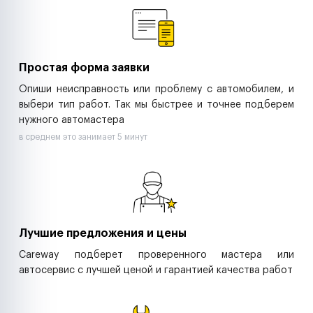
Ритейл-сети
Управляющие компании
Страховые компании
B2B-дистрибьюторы
Простая форма заявки
Опиши неисправность или проблему с автомобилем, и
выбери тип работ. Так мы быстрее и точнее подберем
нужного автомастера
в среднем это занимает 5 минут
Лучшие предложения и цены
Careway подберет проверенного мастера или
автосервис с лучшей ценой и гарантией качества работ