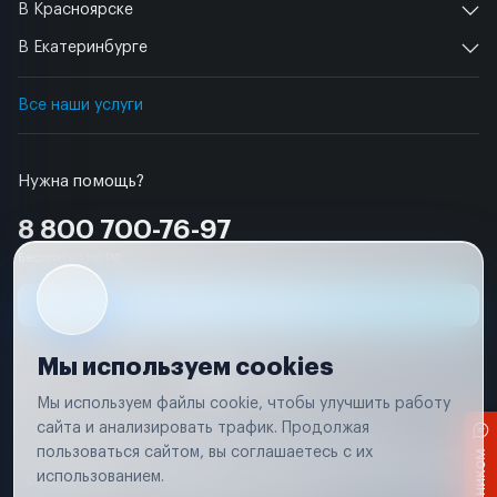
В Красноярске
В Екатеринбурге
Все наши услуги
Нужна помощь?
8 800 700-76-97
Бесплатно по РФ
Заявка на ремонт
Мы используем cookies
Мы используем файлы cookie, чтобы улучшить работу
сайта и анализировать трафик. Продолжая
Условия использования
Удаление аккаунта
пользоваться сайтом, вы соглашаетесь с их
Вся информация, представленная на сайте, носит исключительно
информационный характер и не является публичной офертой в
использованием.
соответствии с положениями статьи 437 (п. 2) Гражданского кодекса
Российской Федерации