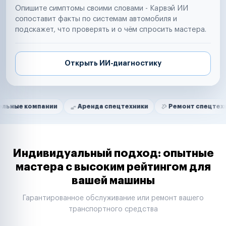
Опишите симптомы своими словами - Карвэй ИИ
сопоставит факты по системам автомобиля и
подскажет, что проверять и о чём спросить мастера.
Открыть ИИ-диагностику
Нам доверяют
Частные автолюбители
мпании
Аренда спецтехники
Ремонт спецтехники
Маркетплейсы
Службы доставки
Логистические компании
Транспортные компании
Таксопарки
Индивидуальный подход: опытные
Автопарки
мастера с высоким рейтингом для
Автодилеры
вашей машины
Сервисные центры
Поставщики запчастей
Гарантированное обслуживание или ремонт вашего
Строительные компании
транспортного средства
Аренда спецтехники
Ремонт спецтехники