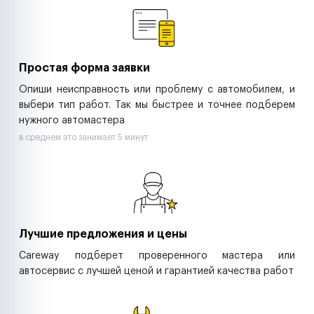
Ритейл-сети
Управляющие компании
Страховые компании
B2B-дистрибьюторы
Простая форма заявки
Опиши неисправность или проблему с автомобилем, и
выбери тип работ. Так мы быстрее и точнее подберем
нужного автомастера
в среднем это занимает 5 минут
Лучшие предложения и цены
Careway подберет проверенного мастера или
автосервис с лучшей ценой и гарантией качества работ