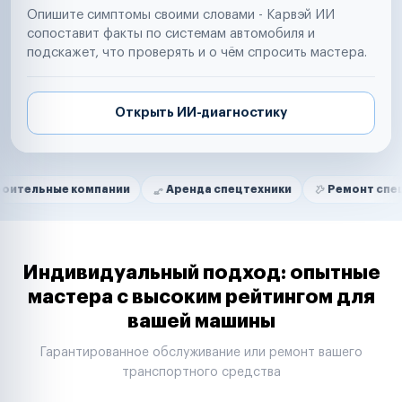
Опишите симптомы своими словами - Карвэй ИИ
сопоставит факты по системам автомобиля и
подскажет, что проверять и о чём спросить мастера.
Открыть ИИ-диагностику
Нам доверяют
Частные автолюбители
е компании
Аренда спецтехники
Ремонт спецтехники
Маркетплейсы
Службы доставки
Логистические компании
Транспортные компании
Таксопарки
Индивидуальный подход: опытные
Автопарки
мастера с высоким рейтингом для
Автодилеры
вашей машины
Сервисные центры
Поставщики запчастей
Гарантированное обслуживание или ремонт вашего
Строительные компании
транспортного средства
Аренда спецтехники
Ремонт спецтехники