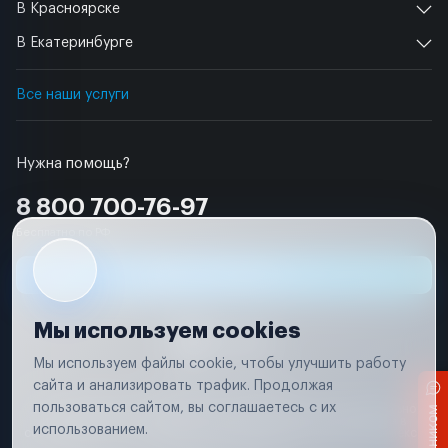
В Красноярске
В Екатеринбурге
Все наши услуги
Нужна помощь?
8 800 700-76-97
Бесплатно по РФ
Заявка на ремонт
Мы используем cookies
Мы используем файлы cookie, чтобы улучшить работу
сайта и анализировать трафик. Продолжая
Условия использования
пользоваться сайтом, вы соглашаетесь с их
Вся информация, представленная на сайте, носит исключительно
информационный характер и не является публичной офертой в
использованием.
соответствии с положениями статьи 437 (п. 2) Гражданского кодекса
Российской Федерации