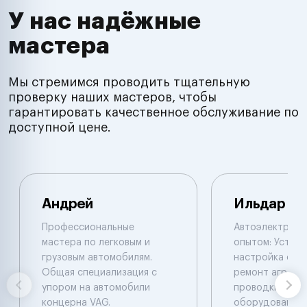
У нас надёжные
мастера
Мы стремимся проводить тщательную
проверку наших мастеров, чтобы
гарантировать качественное обслуживание по
доступной цене.
Андрей
Ильдар
Профессиональные
Автоэлектрик с
мастера по легковым и
опытом: Устано
грузовым автомобилям.
настройка сигн
Общая специализация с
ремонт агрегат
упором на автомобили
проводки, уста
концерна VAG.
оборудования.