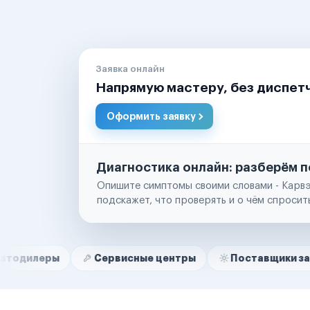
Заявка онлайн
Напрямую мастеру, без диспет
Оформить заявку
Диагностика онлайн: разберём п
Опишите симптомы своими словами - Карвэ
подскажет, что проверять и о чём спросит
Нам доверяют
Частные автолюбители
Сервисные центры
Поставщики запчастей
Маркетплейсы
Службы доставки
Логистические компании
Транспортные компании