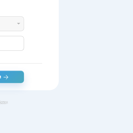
и
отку
.