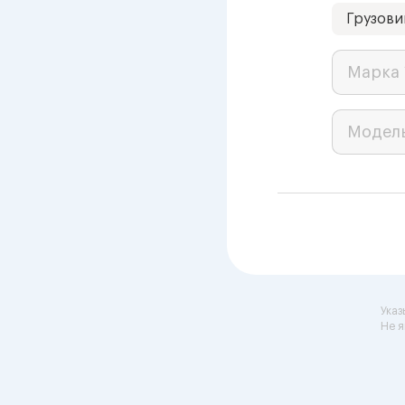
Грузови
Марка 
Модел
Указ
Не я