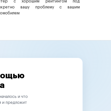
стер с хорошим рейтингом под
нкретно вашу проблему с вашим
томобилем
омощью
а
началось и что
я и предложит