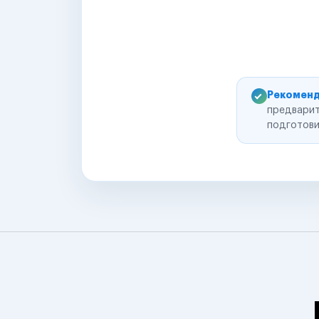
Рекоменд
предварит
подготови