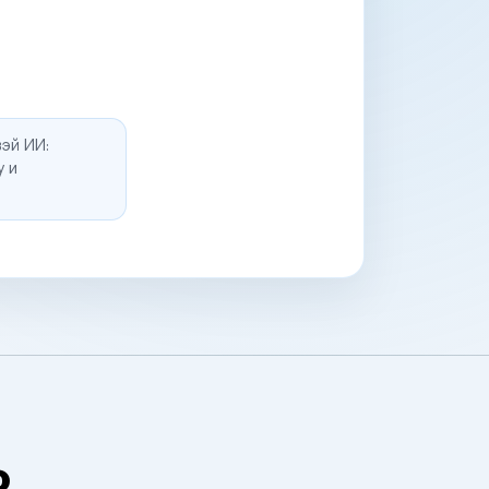
эй ИИ:
у и
о