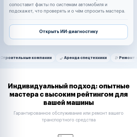
сопоставит факты по системам автомобиля и
подскажет, что проверять и о чём спросить мастера.
Открыть ИИ-диагностику
Нам доверяют
Частные автолюбители
ьные компании
Аренда спецтехники
Ремонт спецтехни
Маркетплейсы
Службы доставки
Логистические компании
Транспортные компании
Таксопарки
Индивидуальный подход: опытные
Автопарки
мастера с высоким рейтингом для
Автодилеры
вашей машины
Сервисные центры
Поставщики запчастей
Гарантированное обслуживание или ремонт вашего
Строительные компании
транспортного средства
Аренда спецтехники
Ремонт спецтехники
Ритейл-сети