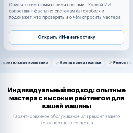
Опишите симптомы своими словами - Карвэй ИИ
сопоставит факты по системам автомобиля и
подскажет, что проверять и о чём спросить мастера.
Открыть ИИ-диагностику
Нам доверяют
Частные автолюбители
ные компании
Аренда спецтехники
Ремонт спецтехник
Маркетплейсы
Службы доставки
Логистические компании
Транспортные компании
Таксопарки
Индивидуальный подход: опытные
Автопарки
мастера с высоким рейтингом для
Автодилеры
вашей машины
Сервисные центры
Поставщики запчастей
Гарантированное обслуживание или ремонт вашего
Строительные компании
транспортного средства
Аренда спецтехники
Ремонт спецтехники