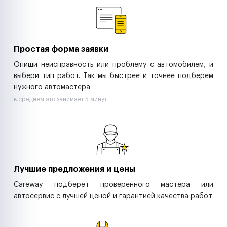
Ритейл-сети
Управляющие компании
Страховые компании
B2B-дистрибьюторы
Простая форма заявки
Опиши неисправность или проблему с автомобилем, и
выбери тип работ. Так мы быстрее и точнее подберем
нужного автомастера
в среднем это занимает 5 минут
Лучшие предложения и цены
Careway подберет проверенного мастера или
автосервис с лучшей ценой и гарантией качества работ