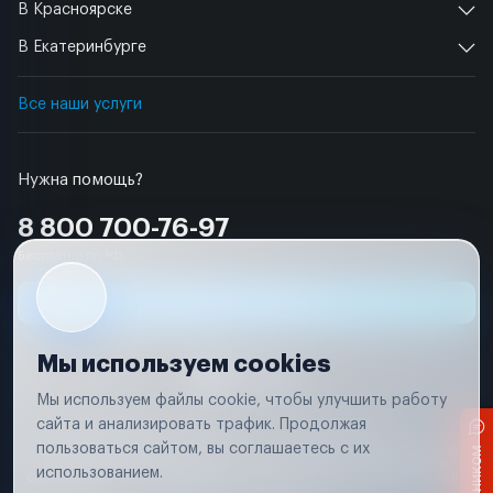
В Красноярске
В Екатеринбурге
Все наши услуги
Нужна помощь?
8 800 700-76-97
Бесплатно по РФ
Заявка на ремонт
Мы используем cookies
Мы используем файлы cookie, чтобы улучшить работу
сайта и анализировать трафик. Продолжая
Условия использования
Удаление аккаунта
пользоваться сайтом, вы соглашаетесь с их
Вся информация, представленная на сайте, носит исключительно
информационный характер и не является публичной офертой в
использованием.
соответствии с положениями статьи 437 (п. 2) Гражданского кодекса
Российской Федерации