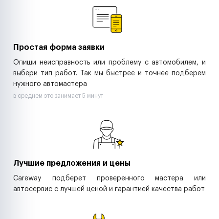
Ритейл-сети
Управляющие компании
Страховые компании
B2B-дистрибьюторы
Простая форма заявки
Опиши неисправность или проблему с автомобилем, и
выбери тип работ. Так мы быстрее и точнее подберем
нужного автомастера
в среднем это занимает 5 минут
Лучшие предложения и цены
Careway подберет проверенного мастера или
автосервис с лучшей ценой и гарантией качества работ