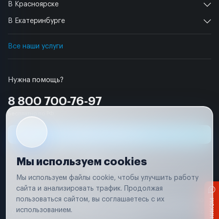
В Красноярске
В Екатеринбурге
Все наши услуги
Нужна помощь?
8 800 700-76-97
Бесплатно по РФ
Заявка на ремонт
Мы используем cookies
Мы используем файлы cookie, чтобы улучшить работу
сайта и анализировать трафик. Продолжая
Условия использования
пользоваться сайтом, вы соглашаетесь с их
Вся информация, представленная на сайте, носит исключительно
информационный характер и не является публичной офертой в
использованием.
соответствии с положениями статьи 437 (п. 2) Гражданского кодекса
Российской Федерации