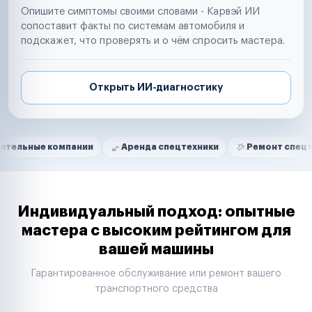
Опишите симптомы своими словами - Карвэй ИИ
сопоставит факты по системам автомобиля и
подскажет, что проверять и о чём спросить мастера.
Открыть ИИ-диагностику
Нам доверяют
Частные автолюбители
компании
Аренда спецтехники
Ремонт спецтехники
Маркетплейсы
Службы доставки
Логистические компании
Транспортные компании
Таксопарки
Индивидуальный подход: опытные
Автопарки
мастера с высоким рейтингом для
Автодилеры
вашей машины
Сервисные центры
Поставщики запчастей
Гарантированное обслуживание или ремонт вашего
Строительные компании
транспортного средства
Аренда спецтехники
Ремонт спецтехники