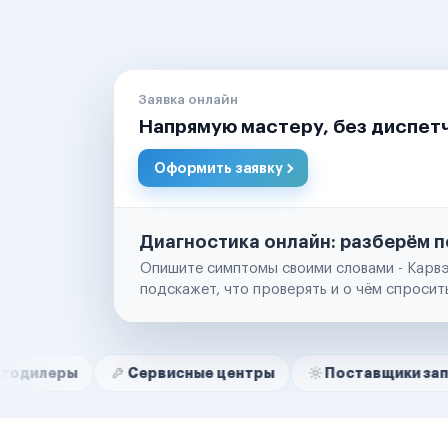
Заявка онлайн
Напрямую мастеру, без диспет
Оформить заявку
Диагностика онлайн: разберём п
Опишите симптомы своими словами - Карвэ
подскажет, что проверять и о чём спросит
Нам доверяют
Частные автолюбители
Сервисные центры
Поставщики запчастей
Маркетплейсы
Службы доставки
Логистические компании
Транспортные компании