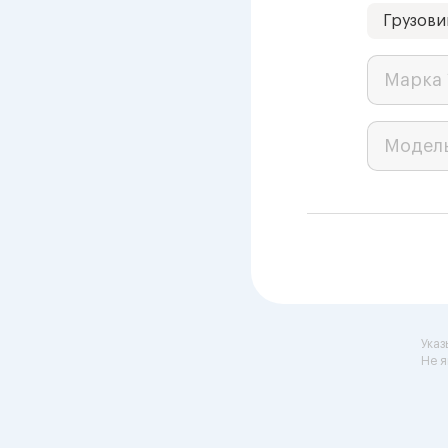
Грузови
Марка 
Модел
Указ
Не я