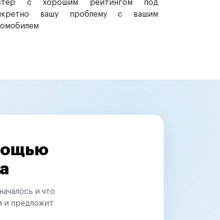
стер с хорошим рейтингом под
нкретно вашу проблему с вашим
томобилем
омощью
а
началось и что
я и предложит