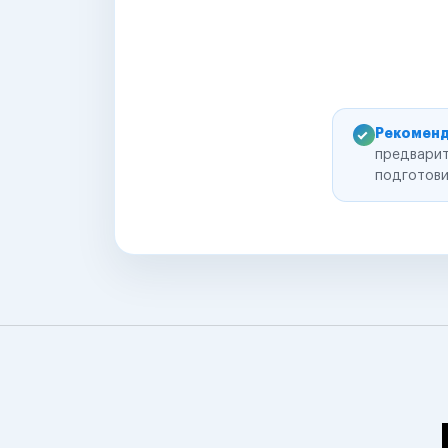
Рекоменд
предварит
подготови