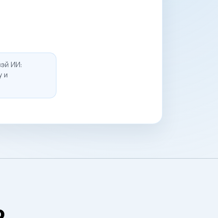
эй ИИ:
у и
о