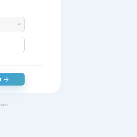
и
отку
.