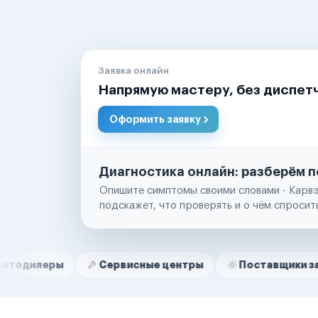
Заявка онлайн
Напрямую мастеру, без диспет
Оформить заявку
Диагностика онлайн: разберём п
Опишите симптомы своими словами - Карвэ
подскажет, что проверять и о чём спросит
Нам доверяют
Частные автолюбители
ы
Сервисные центры
Поставщики запчастей
Маркетплейсы
Службы доставки
Логистические компании
Транспортные компании