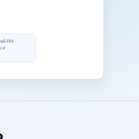
эй ИИ:
у и
о