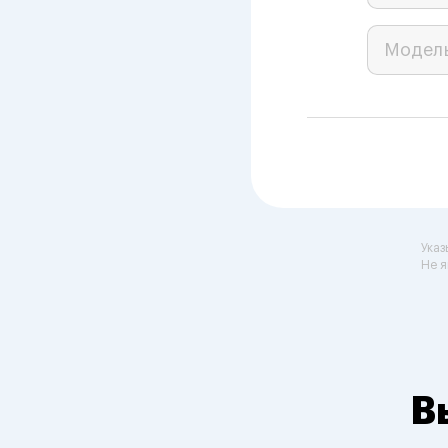
Модел
Указ
Не я
В