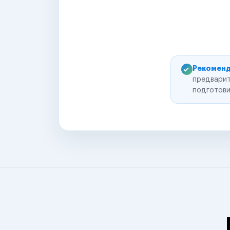
Рекоменд
предварит
подготови