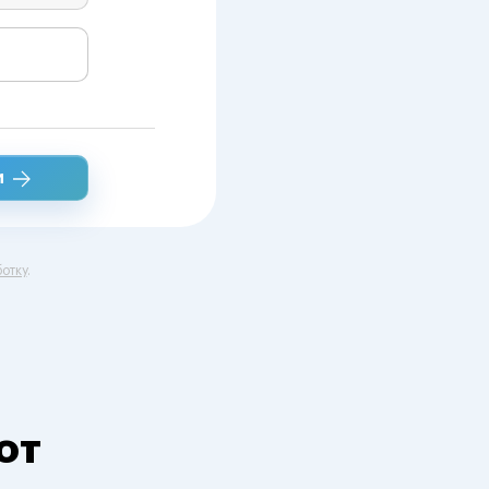
и
отку
.
от