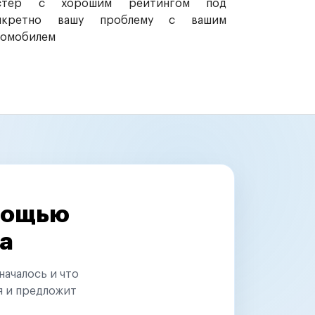
стер с хорошим рейтингом под
нкретно вашу проблему с вашим
томобилем
омощью
а
началось и что
я и предложит