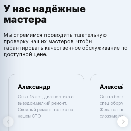
У нас надёжные
мастера
Мы стремимся проводить тщательную
проверку наших мастеров, чтобы
гарантировать качественное обслуживание по
доступной цене.
Александр
Алексей
Опыт 15 лет, диагностика с
Опыта более 1
выездом,мелкий ремонт,
спец оборудов
Сложный ремонт только на
Желательно в м
нашем СТО
сложные ремон