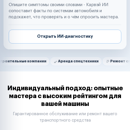
Опишите симптомы своими словами - Карвэй ИИ
сопоставит факты по системам автомобиля и
подскажет, что проверять и о чём спросить мастера.
Открыть ИИ-диагностику
Нам доверяют
Частные автолюбители
ные компании
Аренда спецтехники
Ремонт спецтехник
Маркетплейсы
Службы доставки
Логистические компании
Транспортные компании
Таксопарки
Индивидуальный подход: опытные
Автопарки
мастера с высоким рейтингом для
Автодилеры
вашей машины
Сервисные центры
Поставщики запчастей
Гарантированное обслуживание или ремонт вашего
Строительные компании
транспортного средства
Аренда спецтехники
Ремонт спецтехники