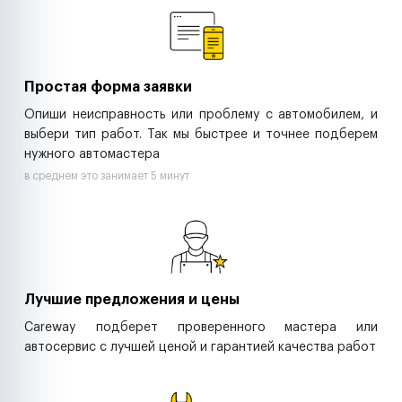
Ритейл-сети
Управляющие компании
Страховые компании
B2B-дистрибьюторы
Простая форма заявки
Опиши неисправность или проблему с автомобилем, и
выбери тип работ. Так мы быстрее и точнее подберем
нужного автомастера
в среднем это занимает 5 минут
Лучшие предложения и цены
Careway подберет проверенного мастера или
автосервис с лучшей ценой и гарантией качества работ