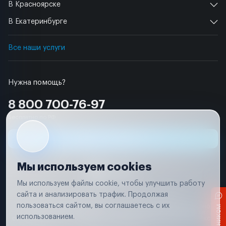
В Красноярске
В Екатеринбурге
Все наши услуги
Нужна помощь?
8 800 700-76-97
Бесплатно по РФ
Заявка на ремонт
Мы используем cookies
Мы используем файлы cookie, чтобы улучшить работу
сайта и анализировать трафик. Продолжая
Условия использования
Удаление аккаунта
пользоваться сайтом, вы соглашаетесь с их
Вся информация, представленная на сайте, носит исключительно
информационный характер и не является публичной офертой в
использованием.
соответствии с положениями статьи 437 (п. 2) Гражданского кодекса
Российской Федерации