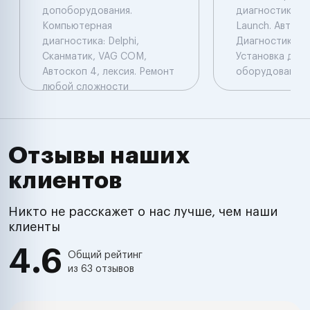
допоборудования.
диагностика: De
Компьютерная
Launch. Автоэл
диагностика: Delphi,
Диагностика. Ч
Сканматик, VAG COM,
Установка доп
Автоскоп 4, лексия. Ремонт
оборудования.
любой сложности
Отзывы наших
клиентов
Никто не расскажет о нас лучше, чем наши
клиенты
4.6
Общий рейтинг
из 63 отзывов