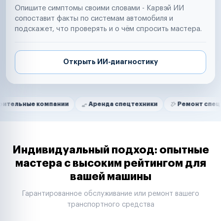
Опишите симптомы своими словами - Карвэй ИИ
сопоставит факты по системам автомобиля и
подскажет, что проверять и о чём спросить мастера.
Открыть ИИ-диагностику
Нам доверяют
Частные автолюбители
 компании
Аренда спецтехники
Ремонт спецтехники
Маркетплейсы
Службы доставки
Логистические компании
Транспортные компании
Таксопарки
Индивидуальный подход: опытные
Автопарки
мастера с высоким рейтингом для
Автодилеры
вашей машины
Сервисные центры
Поставщики запчастей
Гарантированное обслуживание или ремонт вашего
Строительные компании
транспортного средства
Аренда спецтехники
Ремонт спецтехники