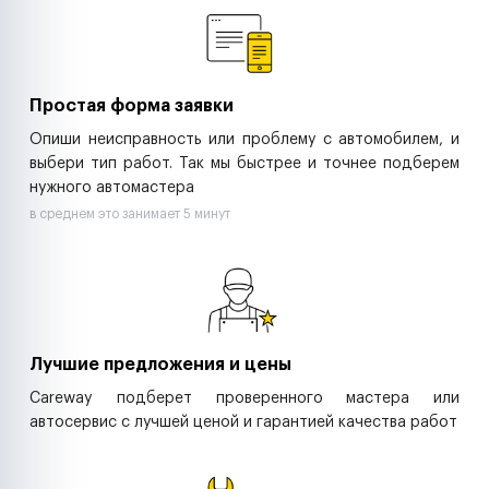
Ритейл-сети
Управляющие компании
Страховые компании
B2B-дистрибьюторы
Простая форма заявки
Опиши неисправность или проблему с автомобилем, и
выбери тип работ. Так мы быстрее и точнее подберем
нужного автомастера
в среднем это занимает 5 минут
Лучшие предложения и цены
Careway подберет проверенного мастера или
автосервис с лучшей ценой и гарантией качества работ