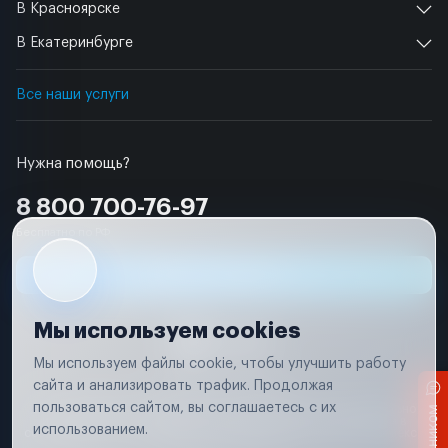
В Красноярске
В Екатеринбурге
Все наши услуги
Нужна помощь?
8 800 700-76-97
Бесплатно по РФ
Заявка на ремонт
Мы используем cookies
Мы используем файлы cookie, чтобы улучшить работу
сайта и анализировать трафик. Продолжая
Условия использования
пользоваться сайтом, вы соглашаетесь с их
Вся информация, представленная на сайте, носит исключительно
информационный характер и не является публичной офертой в
использованием.
соответствии с положениями статьи 437 (п. 2) Гражданского кодекса
Российской Федерации