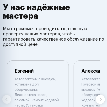
У нас надёжные
мастера
Мы стремимся проводить тщательную
проверку наших мастеров, чтобы
гарантировать качественное обслуживание по
доступной цене.
Евгений
Александ
Автоэлектрик с выездом,
Автоэлектрик с
Установка доп.
Грузовой автоэ
оборудования,
выездом, Устан
Диагностика перед
оборудования,
покупкой, Ремонт ходовой
ходовой части.
части, Установка
Компьютерная