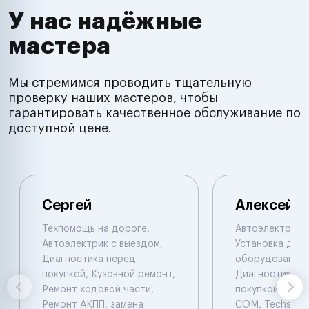
У нас надёжные
мастера
Мы стремимся проводить тщательную
проверку наших мастеров, чтобы
гарантировать качественное обслуживание по
доступной цене.
Сергей
Алексей
Техпомощь на дороге,
Автоэлектрик с
Автоэлектрик с выездом,
Установка доп.
Диагностика перед
оборудования,
покупкой, Кузовной ремонт,
Диагностика п
Ремонт ходовой части,
покупкой. Laun
Ремонт АКПП, замена
COM, Techstrim