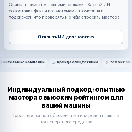
Опишите симптомы своими словами - Карвэй ИИ
сопоставит факты по системам автомобиля и
подскажет, что проверять и о чём спросить мастера.
Открыть ИИ-диагностику
Нам доверяют
Частные автолюбители
ые компании
Аренда спецтехники
Ремонт спецтехники
Маркетплейсы
Службы доставки
Логистические компании
Транспортные компании
Таксопарки
Индивидуальный подход: опытные
Автопарки
мастера с высоким рейтингом для
Автодилеры
вашей машины
Сервисные центры
Поставщики запчастей
Гарантированное обслуживание или ремонт вашего
Строительные компании
транспортного средства
Аренда спецтехники
Ремонт спецтехники