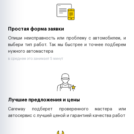
Ритейл-сети
Управляющие компании
Страховые компании
B2B-дистрибьюторы
Простая форма заявки
Опиши неисправность или проблему с автомобилем, и
выбери тип работ. Так мы быстрее и точнее подберем
нужного автомастера
в среднем это занимает 5 минут
Лучшие предложения и цены
Careway подберет проверенного мастера или
автосервис с лучшей ценой и гарантией качества работ