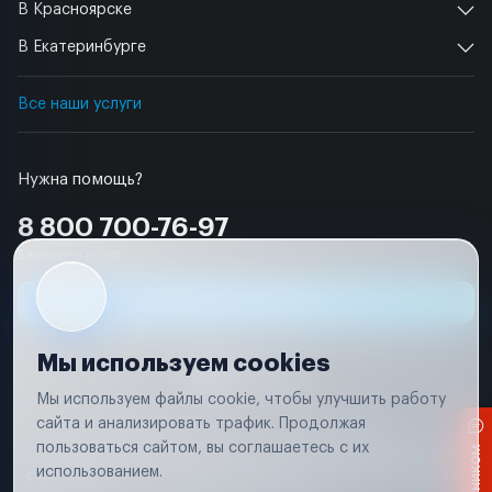
В Красноярске
В Екатеринбурге
Все наши услуги
Нужна помощь?
8 800 700-76-97
Бесплатно по РФ
Заявка на ремонт
Мы используем cookies
Мы используем файлы cookie, чтобы улучшить работу
сайта и анализировать трафик. Продолжая
Условия использования
Удаление аккаунта
пользоваться сайтом, вы соглашаетесь с их
Вся информация, представленная на сайте, носит исключительно
информационный характер и не является публичной офертой в
использованием.
соответствии с положениями статьи 437 (п. 2) Гражданского кодекса
Российской Федерации