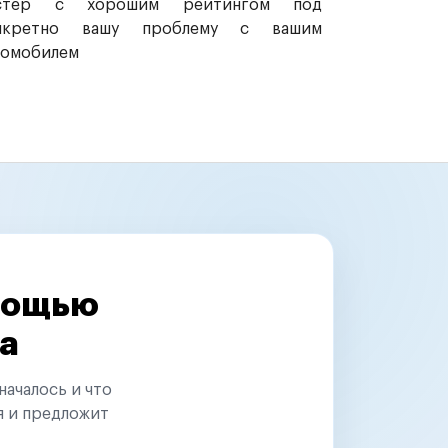
стер с хорошим рейтингом под
нкретно вашу проблему с вашим
томобилем
омощью
а
началось и что
я и предложит