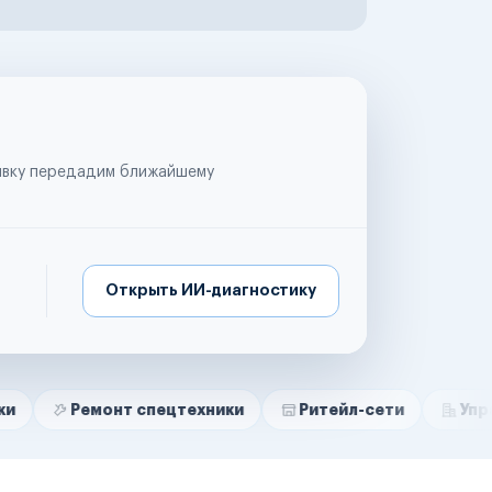
аявку передадим ближайшему
Открыть ИИ-диагностику
онт спецтехники
Ритейл-сети
Управляющие к