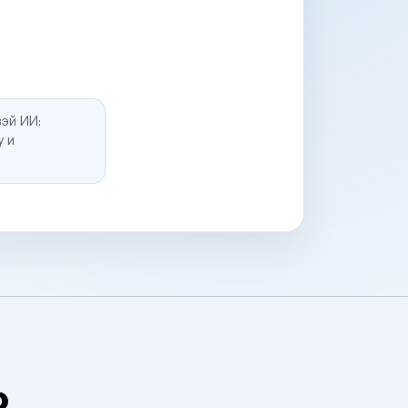
эй ИИ:
у и
о