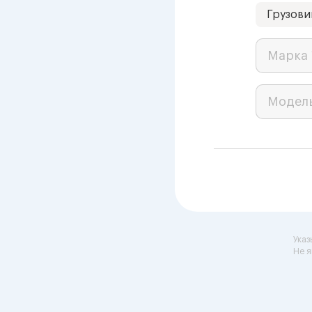
Грузови
Марка 
Модел
Указ
Не я