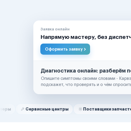
Заявка онлайн
Напрямую мастеру, без диспет
Оформить заявку
Диагностика онлайн: разберём п
Опишите симптомы своими словами - Карвэ
подскажет, что проверять и о чём спросит
Нам доверяют
Частные автолюбители
Сервисные центры
Поставщики запчастей
Стр
Маркетплейсы
Службы доставки
Логистические компании
Транспортные компании