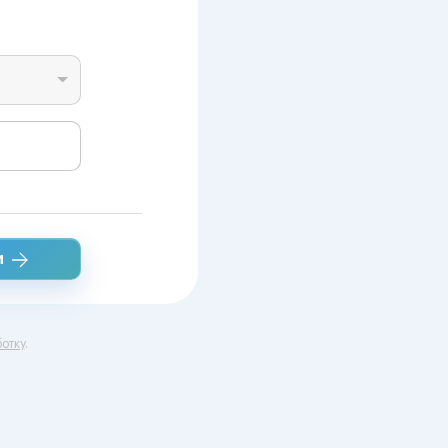
и
отку
.