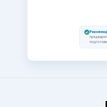
Рекоменд
предварит
подготови